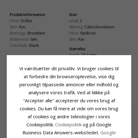
Produktinformation
Sten
Form:
Dråbe
Antal:
2
Sten:
Rav
Slibning:
Cabochonsleben
Øreringe:
Ørestikker
Farve:
Rødbrun
Ædelmetal:
Sølv
Sten:
Rav
Overflade:
Blank
Størrelse
Højde:
31,1 mm
Bredde:
9,7 mm
Vi værdsætter dit privatliv. Vi bruger cookies til
Leveringstid
at forbedre din browseroplevelse, vise dig
Leveringstid:
2-3 Hverdage
personligt tilpassede annoncer eller indhold og
analysere vores trafik. Ved at klikke på
KUNDER DER HAR KØBT DENNE HAR
OGSÁ KØBT
"Accepter alle" accepterer du vores brug af
cookies. Du kan få mere at vide om vores brug
af cookies og andre teknologier i vores
Cookiepolitik.
Cookiepolitik
og på Google
Business Data Answers-webstedet.
Google