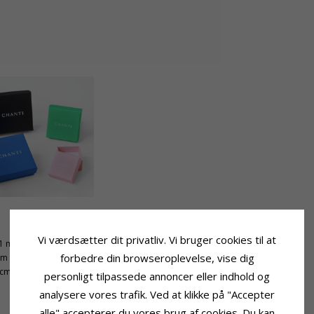
Leveringstid
Vi værdsætter dit privatliv. Vi bruger cookies til at
1 mm
Leveringstid:
2-3 Hverdage
forbedre din browseroplevelse, vise dig
mm
 cm
personligt tilpassede annoncer eller indhold og
analysere vores trafik. Ved at klikke på "Accepter
alle" accepterer du vores brug af cookies. Du kan