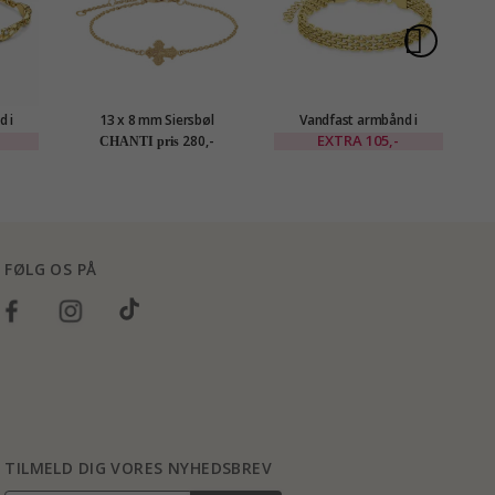
d i
13 x 8 mm Siersbøl
Vandfast armbånd i
12
EANA
dagmarkors armbånd i
forgyldt stål x 6 mm -
p
EXTRA
105,-
280,-
CHANTI pris
forgyldt sølv
OCEANA
FØLG OS PÅ
TILMELD DIG VORES NYHEDSBREV