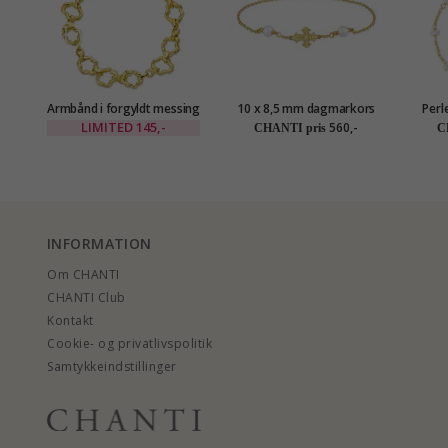
Armbånd i forgyldt messing
10 x 8,5 mm dagmarkors
Perl
- Eliné
perle armbånd i forgyldt
LIMITED
145,-
560,-
CHANTI pris
C
sølv - Amoré
INFORMATION
Om CHANTI
CHANTI Club
Kontakt
Cookie- og privatlivspolitik
Samtykkeindstillinger