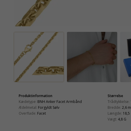
Produktinformation
Størrelse
Kædetype:
BNH Anker Facet Armbånd
Trådtykkelse:
Ædelmetal:
Forgyldt Sølv
Bredde:
2,6 
Overflade:
Facet
Længde:
18,5
Vægt:
4,8 G