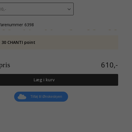
Varenummer
6398
 30 CHANTI point
610,-
ris
Læg i kurv
Tilføj til Ønskeskyen