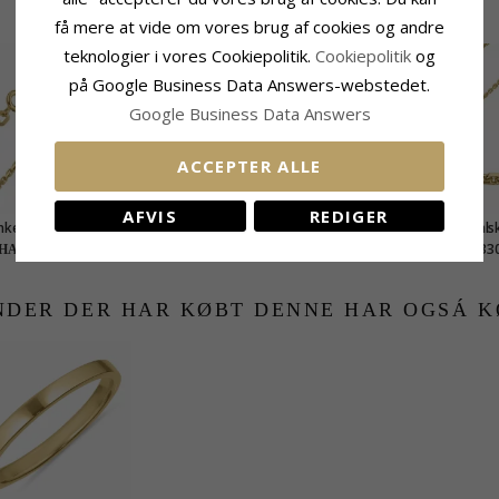
RELATEREDE PRODUKTER
få mere at vide om vores brug af cookies og andre
teknologier i vores Cookiepolitik.
Cookiepolitik
og
på Google Business Data Answers-webstedet.
Google Business Data Answers
ACCEPTER ALLE
AFVIS
REDIGER
nker facet halskæde i
BNH Anker facet halskæde i
Bnh anker facet hals
yldt sølv 60 cm x 1,7
forgyldt sølv 45 cm x 1,7
forgyldt sølv 36 cm 
885,-
660,-
330
HANTI pris
CHANTI pris
CHANTI pris
mm
mm
mm
NDER DER HAR KØBT DENNE HAR OGSÁ K