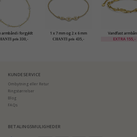
e armbånd i forgyldt
1 x 7 mm og 2 x 6 mm
Vandfast armbån
sølv
marguerit armbånd i
forgyldt stål - OC
EXTRA
155,-
330,-
435,-
HANTI pris
CHANTI pris
forgyldt sølv - Maggie
KUNDESERVICE
Ombytning eller Retur
Ringstørrelser
Blog
FAQs
BETALINGSMULIGHEDER