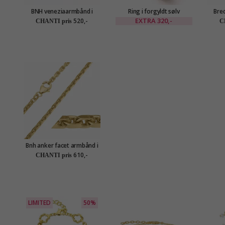
BNH veneziaarmbånd i
Ring i forgyldt sølv
Bred
forgyldt sølv 18,5 cm x 2
EXTRA
320,-
520,-
CHANTI pris
C
mm
Bnh anker facet armbånd i
forgyldt sølv 18,5 cm x 2,6
610,-
CHANTI pris
mm
LIMITED
50%