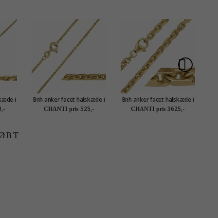
kæde i
Bnh anker facet halskæde i
Bnh anker facet halskæde i
Bn
x 1,25
forgyldt sølv 50 cm x 1,4
forgyldt sølv 55 cm x 4,1
f
,-
525,-
3625,-
CHANTI pris
CHANTI pris
mm
mm
ØBT