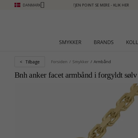
DANMARK
IK HER
SMYKKER
BRANDS
KOL
Tilbage
<
Forsiden
Smykker
Armbånd
Bnh anker facet armbånd i forgyldt søl