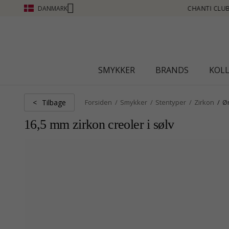
DANMARK
 OPTJEN POINT SE MERE - KLIK HER
SMYKKER
BRANDS
KOL
Tilbage
<
Forsiden
Smykker
Stentyper
Zirkon
Ø
16,5 mm zirkon creoler i sølv