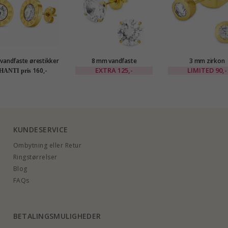
vandfaste ørestikker
8 mm vandfaste
3 mm zirkon
rgyldt stål - OCEANA
solitaireørestikker i
solitaireørestikke
EXTRA
125,-
LIMITED
90,-
160,-
HANTI pris
forgyldt stål - OCEANA
forgyldt messing - 
KUNDESERVICE
Ombytning eller Retur
Ringstørrelser
Blog
FAQs
BETALINGSMULIGHEDER