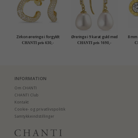
Zirkon øreringe i forgyldt
Øreringe i 9 karat guld med
8 mm 
sølv - Lumé Illume
zirkon - Gold Collection
i fo
630,-
1690,-
CHANTI pris
CHANTI pris
C
INFORMATION
Om CHANTI
CHANTI Club
Kontakt
Cookie- og privatlivspolitik
Samtykkeindstillinger