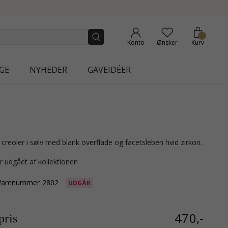
COLLECTION | AURA
Konto
Ønsker
Kurv
GE
NYHEDER
GAVEIDÉER
 creoler i sølv med blank overflade og facetsleben hvid zirkon.
r udgået af kollektionen
Varenummer
2802
UDGÅR
470,-
ris