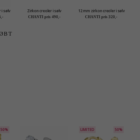
 i sølv
Zirkon creoler i sølv
12 mm zirkon creoler i sølv
16
,-
490,-
320,-
CHANTI pris
CHANTI pris
ØBT
50%
LIMITED
50%
L