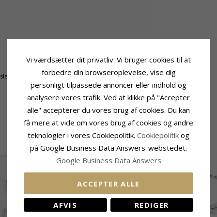
Vi værdsætter dit privatliv. Vi bruger cookies til at
Størrelse
forbedre din browseroplevelse, vise dig
tsleben
Diameter:
16,5 mm
personligt tilpassede annoncer eller indhold og
Bredde:
7,5 mm
analysere vores trafik. Ved at klikke på "Accepter
alle" accepterer du vores brug af cookies. Du kan
få mere at vide om vores brug af cookies og andre
teknologier i vores Cookiepolitik.
Cookiepolitik
og
RELATEREDE PRODUKTER
på Google Business Data Answers-webstedet.
Google Business Data Answers
ACCEPTER ALLE
AFVIS
REDIGER