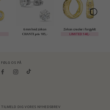
6 mm hvid zirkon
Zirkon creoler i forgyldt
r i
ørestikker i titanium
messing - Eliné
LIMITED
140,-
185,-
CHANTI pris
Eliné
FØLG OS PÅ
TILMELD DIG VORES NYHEDSBREV