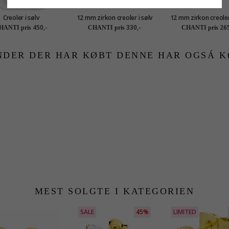
Creoler i sølv
12 mm zirkon creoler i sølv
12 mm zirkon creoler
450,-
330,-
265
HANTI pris
CHANTI pris
CHANTI pris
NDER DER HAR KØBT DENNE HAR OGSÁ K
MEST SOLGTE I KATEGORIEN
SALE
45%
LIMITED