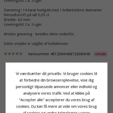
Leveringstid: Ca. 3 uger.
Damering i 14 karat hvidguld med 1 brillantslebne diamanter
Wesselton/VS på ialt 0,05 ct.
Bredde: 4,0 mm.
Leveringstid: Ca. 3 uger.
Ønskes gravering - bestilles dette nedenfor.
Dette smykke er udgået af kollektionen
Varenummer
48T200W408T200BW40
UDGÅR
Vi værdsætter dit privatliv. Vi bruger cookies til
Produktinformation
Ringskinne
at forbedre din browseroplevelse, vise dig
Ringtype:
Herrering
Bredde:
4,0 mm
personligt tilpassede annoncer eller indhold og
Karat:
14
Tykkelse:
2,0 mm
Ædelmetal:
Hvidguld
Vægt:
6,8 G
analysere vores trafik. Ved at klikke på
Overflade:
Blank
Leveringstid:
Ca. 3 Uger
"Accepter alle" accepterer du vores brug af
Produktinformation
Sten
cookies. Du kan få mere at vide om vores brug
Ringtype:
Damering
Antal:
1
af cookies og andre teknologier i vores