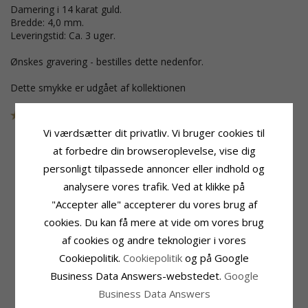
Damering i 14 karat guld.
Bredde: 4,0 mm.
Leveringstid: Ca. 3 uger.
Ønskes gravering - bestilles dette nedenfor.
Dette smykke er udgået af kollektionen
Varenummer
48T200G608T200G40
Vi værdsætter dit privatliv. Vi bruger cookies til
at forbedre din browseroplevelse, vise dig
personligt tilpassede annoncer eller indhold og
Produktinformation
Ringskinne
analysere vores trafik. Ved at klikke på
Ringtype:
Herrering
Bredde:
6,0 mm
"Accepter alle" accepterer du vores brug af
Karat:
14
Tykkelse:
2,0 mm
Ædelmetal:
Guld
Vægt:
10,6 G
cookies. Du kan få mere at vide om vores brug
Overflade:
Blank
Leveringstid:
Ca. 3 Uger
af cookies og andre teknologier i vores
Produktinformation
Ringskinne
Cookiepolitik.
Cookiepolitik
og på Google
Ringtype:
Damering
Bredde:
4,0 mm
Business Data Answers-webstedet.
Google
Karat:
14
Tykkelse:
2,0 mm
Business Data Answers
Ædelmetal:
Guld
Vægt:
6,8 G