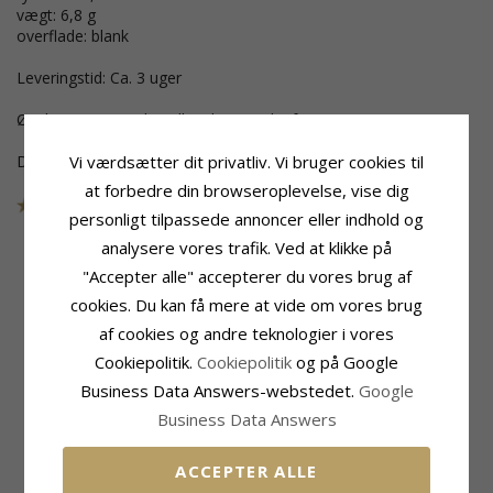
vægt: 6,8 g
overflade: blank
Leveringstid: Ca. 3 uger
Ønskes gravering bestilles dette nedenfor.
Vi værdsætter dit privatliv. Vi bruger cookies til
Dette smykke er udgået af kollektionen
at forbedre din browseroplevelse, vise dig
Varenummer
48T200G40
UDGÅR
personligt tilpassede annoncer eller indhold og
analysere vores trafik. Ved at klikke på
"Accepter alle" accepterer du vores brug af
cookies. Du kan få mere at vide om vores brug
Produktinformation
Ringskinne
Ringtype:
Vielsesring
Bredde:
4,0 mm
af cookies og andre teknologier i vores
Karat:
14
Tykkelse:
2,0 mm
Cookiepolitik.
Cookiepolitik
og på Google
Ædelmetal:
Guld
Vægt:
6,8 G
Business Data Answers-webstedet.
Google
Overflade:
Blank
Leveringstid:
Ca. 3 Uger
Business Data Answers
MEST SOLGTE I KATEGORIEN
ACCEPTER ALLE