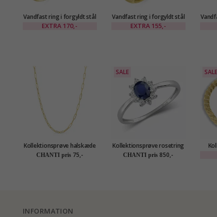
Vandfast ring i forgyldt stål
Vandfast ring i forgyldt stål
Vandfa
- OCEANA
- OCEANA
EXTRA
170,-
EXTRA
155,-
SALE
SAL
Kollektionsprøve halskæde
Kollektionsprøve rosetring
Kol
i forgyldt stål 60 cm x 3,5
i 8 karat hvidguld
pans
75,-
850,-
CHANTI pris
CHANTI pris
mm - OCEANA
sø
INFORMATION