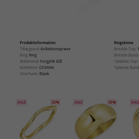
Produktinformation
Ringskinne
Tillægsord:
Kollektionsprøve
Bredde Top:
Ring:
Ring
Bredde Bund:
Ædelmetal:
Forgyldt Stål
Tykkelse Top:
Kollektion:
OCEANA
Tykkelse Bund
Overflade:
Blank
SALE
25%
SALE
35%
SAL