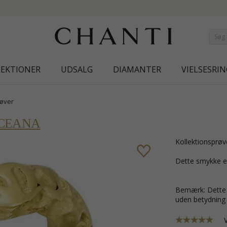
NEW COLLECTION | AURA
LEKTIONER
UDSALG
DIAMANTER
VIELSESRIN
røver
CEANA
Kollektionsprøv
Dette smykke e
Bemærk: Dette e
uden betydning f