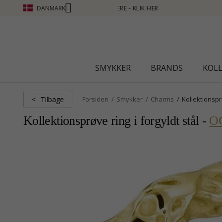
DANMARK
IK HER
SMYKKER
BRANDS
KOL
Tilbage
<
Forsiden
Smykker
Charms
Kollektionsp
Kollektionsprøve ring i forgyldt stål -
O