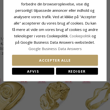
forbedre din browseroplevelse, vise dig
personligt tilpassede annoncer eller indhold og
analysere vores trafik. Ved at klikke på "Accepter
alle" accepterer du vores brug af cookies. Du kan
få mere at vide om vores brug af cookies og andre
Leveringstid
teknologier i vores Cookiepolitik.
Cookiepolitik
og
11,9 mm
Str. På Lager:
2-3 Hverdage
på Google Business Data Answers-webstedet.
4,3 mm
Google Business Data Answers
3,0 mm
:
2,2 mm
ACCEPTER ALLE
RELATEREDE PRODUKTER
AFVIS
REDIGER
E
30%
SALE
25%
SALE