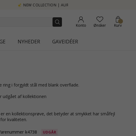
Konto
Ønsker
Kurv
GE
NYHEDER
GAVEIDÉER
e ring i forgyldt stål med blank overflade.
r udgået af kollektionen
r en kollektionsprøve, det betyder at smykket har småfejl
or kvaliteten.
Varenummer
k4738
UDGÅR