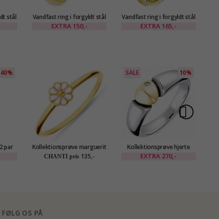
dt stål
Vandfast ring i forgyldt stål
Vandfast ring i forgyldt stål
Van
- OCEANA
- OCEANA
EXTRA
150,-
EXTRA
165,-
40%
SALE
10%
S
2 par
Kollektionsprøve marguerit
Kollektionsprøve hjerte
Ko
t guld
ring i forgyldt sølv - Maggie
ring i oxideret sterlingsølv
EXTRA
270,-
135,-
CHANTI pris
agd og
med 8 karat guld
FØLG OS PÅ