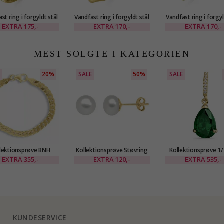
st ring i forgyldt stål
Vandfast ring i forgyldt stål
Vandfast ring i forgyl
- OCEANA
- OCEANA
- OCEANA
EXTRA
175,-
EXTRA
170,-
EXTRA
170,-
MEST SOLGTE I KATEGORIEN
E
20%
SALE
50%
SALE
lektionsprøve BNH
Kollektionsprøve Støvring
Kollektionsprøve 1/
erarmbånd i forgyldt
Design ørestikker i forgyldt
grøn ørering i 9 kara
EXTRA
355,-
EXTRA
120,-
EXTRA
535,-
lv 21 cm x 5,4 mm
sølv
med syntetisk smar
zirkon
KUNDESERVICE