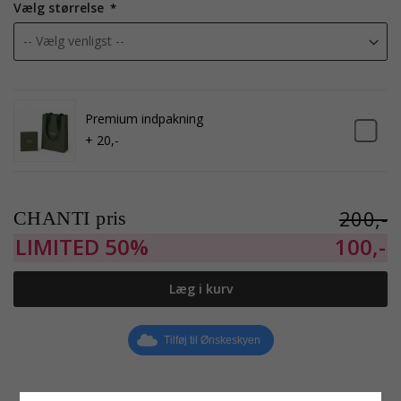
Vælg størrelse
Premium indpakning
+ 20,-
200,-
CHANTI pris
LIMITED
50%
100,-
Læg i kurv
Tilføj til Ønskeskyen