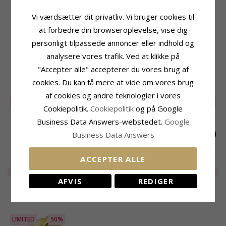
Produktinformation
Ringskinne
Vi værdsætter dit privatliv. Vi bruger cookies til
Ring:
Ring
Bredde Top:
6,5 mm
at forbedre din browseroplevelse, vise dig
Ædelmetal:
Forgyldt Messing
Bredde Bund:
2,0 mm
personligt tilpassede annoncer eller indhold og
Kollektion:
Eliné
Tykkelse Top:
3,6 mm
Overflade:
Blank
Tykkelse Bund:
1,4 mm
analysere vores trafik. Ved at klikke på
"Accepter alle" accepterer du vores brug af
RELATEREDE PRODUKTER
cookies. Du kan få mere at vide om vores brug
af cookies og andre teknologier i vores
LIMITED
50%
LIMITED
50%
LIMITED
50%
Cookiepolitik.
Cookiepolitik
og på Google
Business Data Answers-webstedet.
Google
Business Data Answers
ACCEPTER ALLE
Ring i forgyldt
Perle ring i forgyldt
Ring i forgyldt
messing - Eliné
messing - Eliné
messing - Eliné
LIMITED
115,-
LIMITED
130,-
LIMITED
100,-
AFVIS
REDIGER
NYLIGT VISTE PRODUKTER
LIMITED
50%