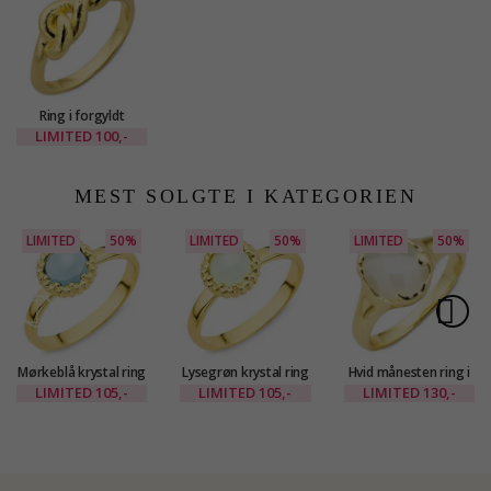
Ring i forgyldt
messing - Eliné
LIMITED
100,-
MEST SOLGTE I KATEGORIEN
LIMITED
50%
LIMITED
50%
LIMITED
50%
Mørkeblå krystal ring
Lysegrøn krystal ring
Hvid månesten ring i
i forgyldt messing -
i forgyldt messing -
forgyldt messing -
LIMITED
105,-
LIMITED
105,-
LIMITED
130,-
Eliné
Eliné
Eliné