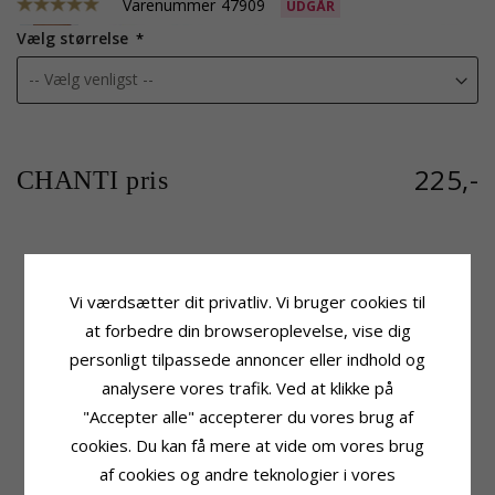
Varenummer
47909
UDGÅR
Vælg størrelse
225,-
CHANTI pris
Produktinformation
Vi værdsætter dit privatliv. Vi bruger cookies til
Tillægsord:
Vandfast
Form:
Hjerter
at forbedre din browseroplevelse, vise dig
Ring:
Ring
personligt tilpassede annoncer eller indhold og
Ædelmetal:
Forgyldt Stål
analysere vores trafik. Ved at klikke på
Kollektion:
OCEANA
Overflade:
Blank
"Accepter alle" accepterer du vores brug af
cookies. Du kan få mere at vide om vores brug
RELATEREDE PRODUKTER
af cookies og andre teknologier i vores