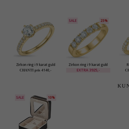
SALE
25%
Zirkon ring i 9 karat guld
Zirkon ring i 9 karat guld
R
EXTRA
3925,-
4140,-
CHANTI pris
CH
KU
SALE
10%