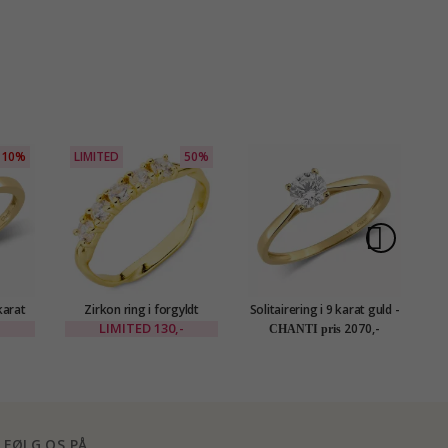
10%
LIMITED
50%
karat
Zirkon ring i forgyldt
Solitairering i 9 karat guld -
S
tion
messing - Eliné
Gold Collection
ka
LIMITED
130,-
2070,-
CHANTI pris
FØLG OS PÅ