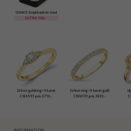
CHANTI Smykkeskrin med
spejl smykkeskrin i
EXTRA
160,-
kunstlæder
Zirkon guldring i 9 karat
Zirkon ring i 9 karat guld
Hj
guld
3710,-
3820,-
CHANTI pris
CHANTI pris
C
INFORMATION