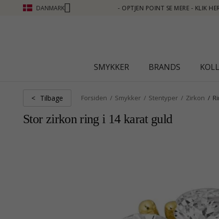
DANMARK
E - KLIK HER
SMYKKER
BRANDS
KOL
Tilbage
<
Forsiden
Smykker
Stentyper
Zirkon
R
Stor zirkon ring i 14 karat guld