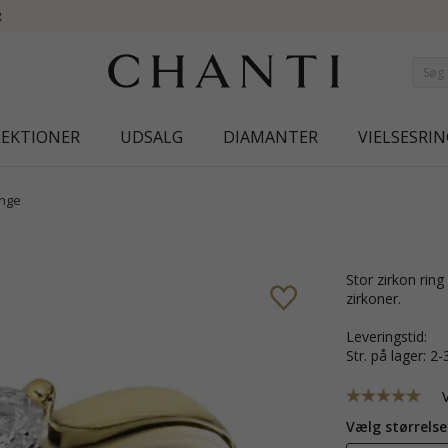
NEW COLLECTION | AURA
LEKTIONER
UDSALG
DIAMANTER
VIELSESRIN
inge
stor zirkon ring i 14 karat guld med blank overflade og 3 facetslebne hvide
zirkoner.
leveringstid:
str. på lager: 
Vælg størrelse