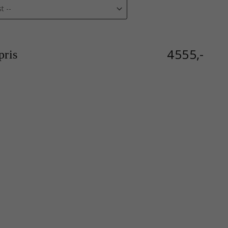
4555,-
ris