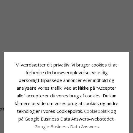
Vi værdsætter dit privatliv. Vi bruger cookies til at
forbedre din browseroplevelse, vise dig
personligt tilpassede annoncer eller indhold og
analysere vores trafik. Ved at klikke på "Accepter
alle" accepterer du vores brug af cookies. Du kan
Ringskinne
få mere at vide om vores brug af cookies og andre
Bredde Top:
5,7 mm
tsleben
Bredde Bund:
1,1 mm
teknologier i vores Cookiepolitik.
Cookiepolitik
og
Tykkelse Top:
5,0 mm
på Google Business Data Answers-webstedet.
Tykkelse Bund:
1,0 mm
Google Business Data Answers