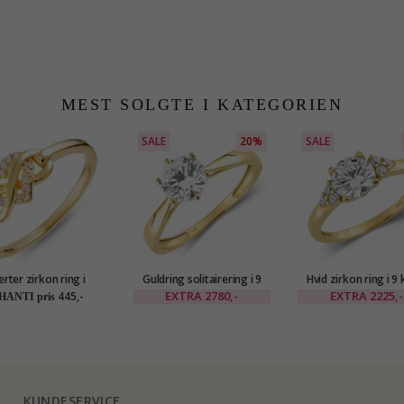
MEST SOLGTE I KATEGORIEN
SALE
20%
SALE
erter zirkon ring i
Guldring solitairering i 9
Hvid zirkon ring i 9 
forgyldt sølv
karat guld - Gold Collection
guld - Gold Collec
EXTRA
2780,-
EXTRA
2225,-
445,-
HANTI pris
KUNDESERVICE