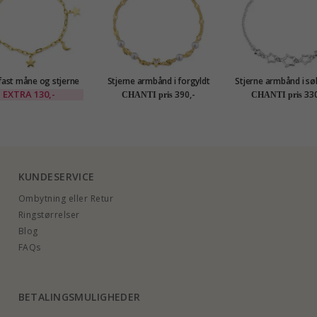
ast måne og stjerne
Stjerne armbånd i forgyldt
Stjerne armbånd i sø
ånd i forgyldt stål -
sølv med vedhæng i Rustfrit
vedhæng i sølv
EXTRA
130,-
390,-
330
CHANTI pris
CHANTI pris
OCEANA
stål
KUNDESERVICE
Ombytning eller Retur
Ringstørrelser
Blog
FAQs
BETALINGSMULIGHEDER