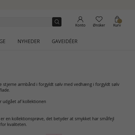
NEW COLLECTION | AURA
Konto
Ønsker
Kurv
GE
NYHEDER
GAVEIDÉER
lade.
r udgået af kollektionen
r en kollektionsprøve, det betyder at smykket har småfejl
or kvaliteten.