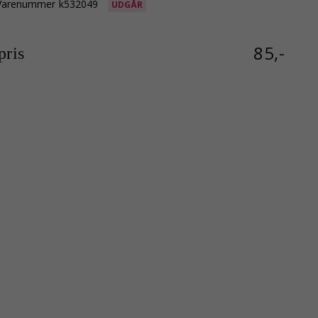
Varenummer
k532049
UDGÅR
85,-
ris