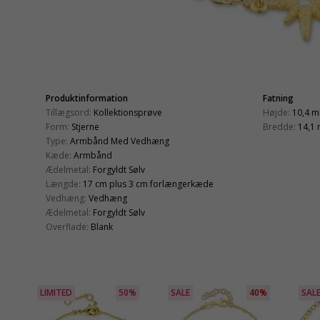
Produktinformation
Fatning
Tillægsord:
Kollektionsprøve
Højde:
10,4 
Form:
Stjerne
Bredde:
14,1
Type:
Armbånd Med Vedhæng
Kæde:
Armbånd
Ædelmetal:
Forgyldt Sølv
Længde:
17 cm plus 3 cm forlængerkæde
Vedhæng:
Vedhæng
Ædelmetal:
Forgyldt Sølv
Overflade:
Blank
LIMITED
50%
SALE
40%
SAL