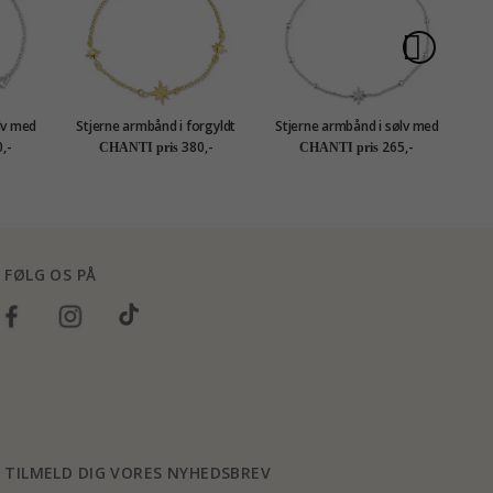
lv med
Stjerne armbånd i forgyldt
Stjerne armbånd i sølv med
St
sølv
vedhæng i sølv
,-
380,-
265,-
CHANTI pris
CHANTI pris
FØLG OS PÅ
TILMELD DIG VORES NYHEDSBREV