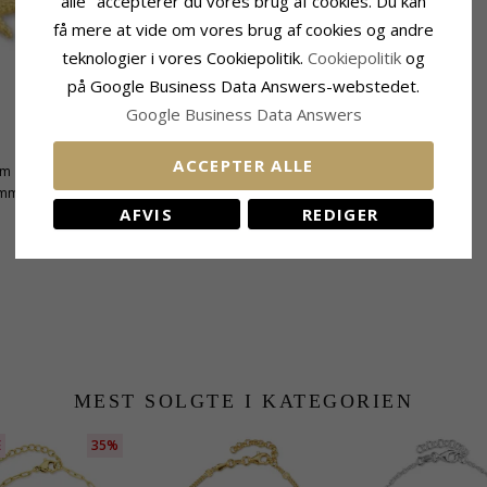
alle" accepterer du vores brug af cookies. Du kan
få mere at vide om vores brug af cookies og andre
teknologier i vores Cookiepolitik.
Cookiepolitik
og
på Google Business Data Answers-webstedet.
Google Business Data Answers
Leveringstid
ACCEPTER ALLE
mm
Leveringstid:
2-3 Hverdage
 mm
AFVIS
REDIGER
MEST SOLGTE I KATEGORIEN
E
35%