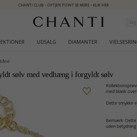
KLIK HER
LEKTIONER
UDSALG
DIAMANTER
VIELSESRIN
bånd
yldt sølv med vedhæng i forgyldt sølv
Kollektionsprøve stjerne armbånd i forgyldt sølv med vedhæng i forgyldt sølv
med blank overf
Dette smykke e
Bemærk: Dette e
uden betydning f