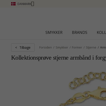
DANMARK
CHANTI CLUB - OPTJEN POINT SE MERE - 
SMYKKER
BRANDS
KOL
Tilbage
<
Forsiden
Smykker
Former
Stjerne
Arm
Kollektionsprøve stjerne armbånd i forg