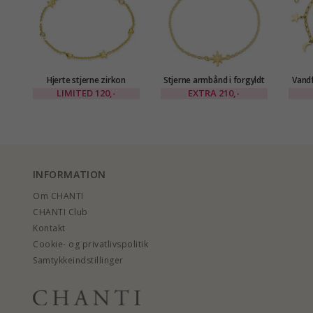
Hjerte stjerne zirkon
Stjerne armbånd i forgyldt
Vandf
armbånd i forgyldt messing
sølv med vedhæng i
armb
LIMITED
120,-
EXTRA
210,-
- Eliné
forgyldt sølv
INFORMATION
Om CHANTI
CHANTI Club
Kontakt
Cookie- og privatlivspolitik
Samtykkeindstillinger