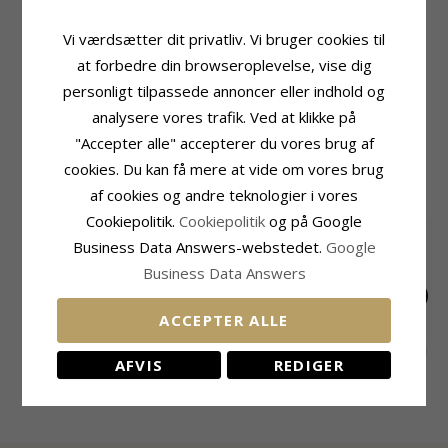
Produktinformation
Størrelse
Vi værdsætter dit privatliv. Vi bruger cookies til
Form:
Hjerte
Højde Inkl. Krog:
27,0 mm
at forbedre din browseroplevelse, vise dig
Øreringe:
Øreringe
Højde:
18,1 mm
Ædelmetal:
Sølv
Bredde:
16,5 mm
personligt tilpassede annoncer eller indhold og
Overflade:
Blank
analysere vores trafik. Ved at klikke på
Leveringstid
Leveringstid:
2-3 Hverdage
"Accepter alle" accepterer du vores brug af
cookies. Du kan få mere at vide om vores brug
MEST SOLGTE I KATEGORIEN
af cookies og andre teknologier i vores
Cookiepolitik.
Cookiepolitik
og på Google
Business Data Answers-webstedet.
Google
Business Data Answers
ACCEPTER ALLE
Ballerina krystal
Havfrue øreringe i
Pigetegn øreringe i
AFVIS
REDIGER
børneøreringe i sølv -
sølv - Little Ones
sølv - Little Ones
280,-
175,-
180,-
CHANTI pris
CHANTI pris
CHANTI pris
Little Ones