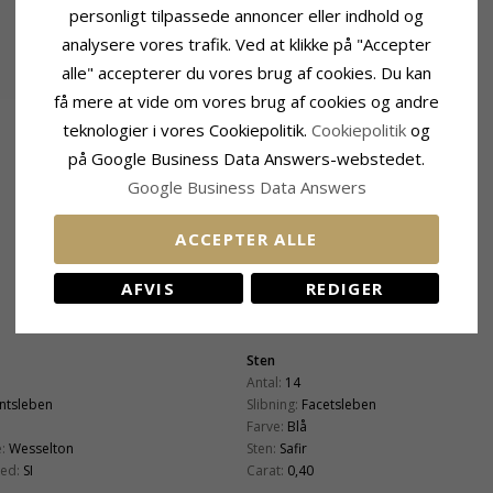
personligt tilpassede annoncer eller indhold og
analysere vores trafik. Ved at klikke på "Accepter
alle" accepterer du vores brug af cookies. Du kan
få mere at vide om vores brug af cookies og andre
teknologier i vores Cookiepolitik.
Cookiepolitik
og
på Google Business Data Answers-webstedet.
Google Business Data Answers
ACCEPTER ALLE
AFVIS
REDIGER
Sten
Antal:
14
antsleben
Slibning:
Facetsleben
Farve:
Blå
:
Wesselton
Sten:
Safir
ed:
SI
Carat:
0,40