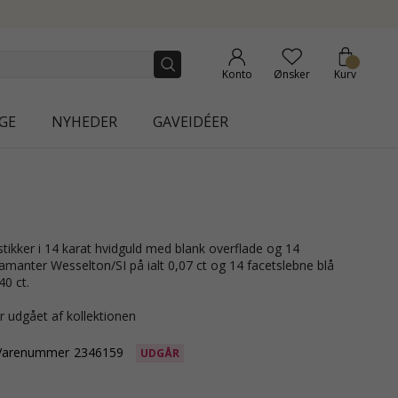
NEW COLLECTION | AURA
Konto
Ønsker
Kurv
GE
NYHEDER
GAVEIDÉER
iamanter Wesselton/SI på ialt 0,07 ct og 14 facetslebne blå
40 ct.
r udgået af kollektionen
Varenummer
2346159
UDGÅR