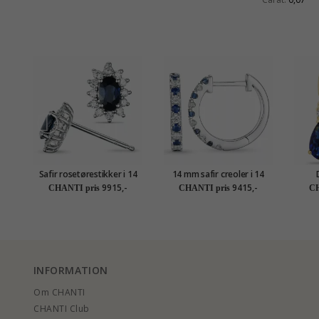
Safir rosetørestikker i 14
14 mm safir creoler i 14
karat hvidguld med
karat hvidguld med safir og
guld
9915,-
9415,-
CHANTI pris
CHANTI pris
CH
diamant og safir
diamant
guld m
zirk
INFORMATION
Om CHANTI
CHANTI Club