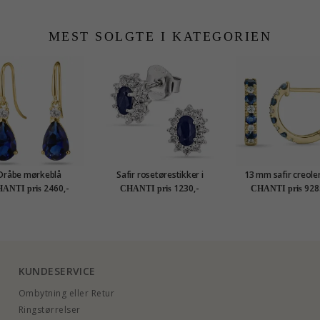
MEST SOLGTE I KATEGORIEN
Dråbe mørkeblå
Safir rosetørestikker i
13 mm safir creoler
øreringe i 14 karat
rhodineret sølv
karat guld med diam
2460,-
1230,-
928
ANTI pris
CHANTI pris
CHANTI pris
ed syntetisk safir og
safir
on - Gold Collection
KUNDESERVICE
Ombytning eller Retur
Ringstørrelser