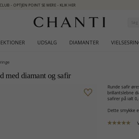
LEKTIONER
UDSALG
DIAMANTER
VIELSESRIN
ringe
ld med diamant og safir
runde safir ørestikker i 14 karat hvidguld med blank overflade og 14
brillantslebne d
safirer på ialt 0,
Dette smykke e