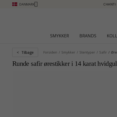
DANMARK
TI CLUB - OPTJEN POINT SE MERE - KLIK HER
SMYKKER
BRANDS
KOL
Tilbage
<
Forsiden
Smykker
Stentyper
Safir
Øre
Runde safir ørestikker i 14 karat hvidgu