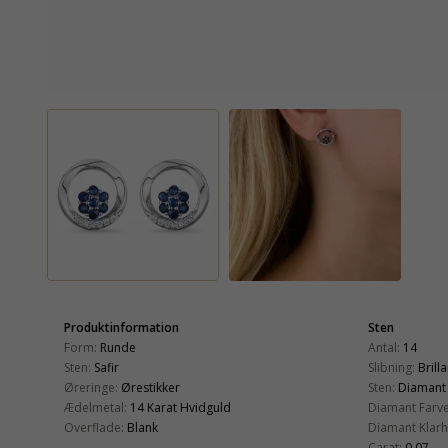
Produktinformation
Sten
Form:
Runde
Antal:
14
Sten:
Safir
Slibning:
Brill
Øreringe:
Ørestikker
Sten:
Diamant
Ædelmetal:
14 Karat Hvidguld
Diamant Farve
Overflade:
Blank
Diamant Klarh
Carat:
0,07