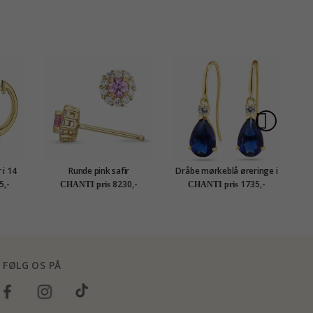
 i 14
Runde pink safir
Dråbe mørkeblå øreringe i
ant og
diamantøreringe i 14 karat
9 karat guld med zirkon og
sol
5,-
8230,-
1735,-
CHANTI pris
CHANTI pris
guld med pink safir og
syntetisk safir - Gold
diamant
Collection
FØLG OS PÅ