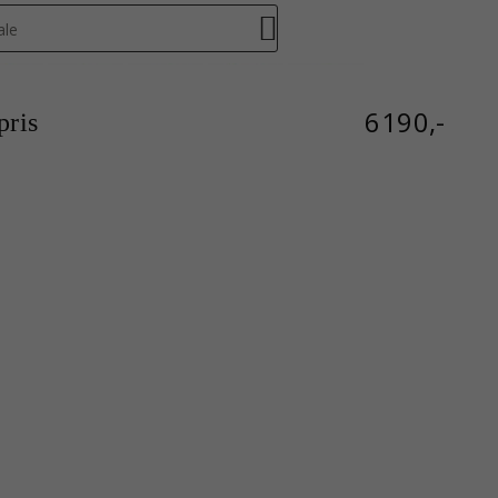
ale
6190,-
ris