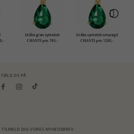
d
Dråbe grøn syntetisk
Dråbe syntetisk smaragd
R
 karat
smaragd vedhæng i 9 karat
halskæde i forgyldt sølv
0,-
765,-
1200,-
CHANTI pris
CHANTI pris
ct
guld - Gold Collection
med vedhæng i 9 karat guld
- Gold Collection
FØLG OS PÅ
TILMELD DIG VORES NYHEDSBREV