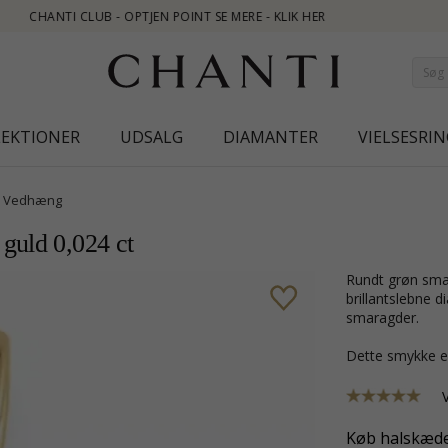
LEKTIONER
UDSALG
DIAMANTER
VIELSESRIN
Vedhæng
guld 0,024 ct
rundt grøn smaragd vedhæng i 14 karat guld med blank overflade og 4
brillantslebne 
smaragder.
Dette smykke e
Køb halskæde 