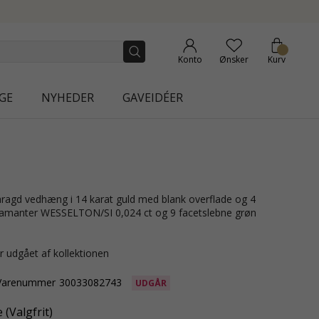
NEW COLLECTION | AURA
Konto
Ønsker
Kurv
GE
NYHEDER
GAVEIDÉER
diamanter WESSELTON/SI 0,024 ct og 9 facetslebne grøn
r udgået af kollektionen
Varenummer
30033082743
UDGÅR
(Valgfrit)