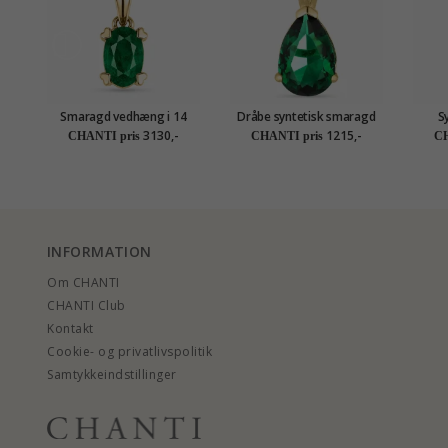
Smaragd vedhæng i 14
Dråbe syntetisk smaragd
S
karat guld 0,26 ct
vedhæng i 14 karat guld -
hals
3130,-
1215,-
CHANTI pris
CHANTI pris
CH
Gold Collection
med 
gul
INFORMATION
Om CHANTI
CHANTI Club
Kontakt
Cookie- og privatlivspolitik
Samtykkeindstillinger