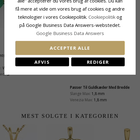
alle" accepterer du vores brug af cookies. Du kan
få mere at vide om vores brug af cookies og andre
teknologier i vores Cookiepolitik.
Cookiepolitik
og
på Google Business Data Answers-webstedet.
Google Business Data Answers
Sten
ACCEPTER ALLE
Antal:
9
antsleben
Slibning:
Facetsleben
AFVIS
REDIGER
Farve:
Grøn
:
Wesselton
Sten:
Smaragd
ed:
SI
Passer Til Guldkæder Med Bredde
Slange Max:
1,8 mm
Venezia Max:
1,8 mm
MEST SOLGTE I KATEGORIEN