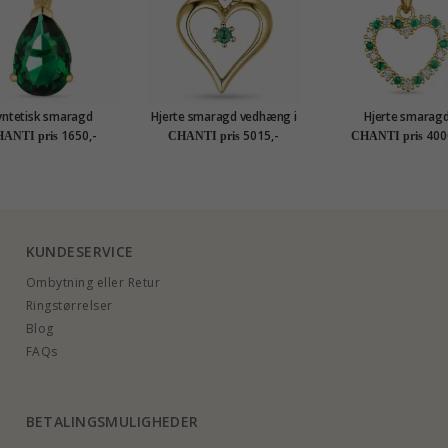
yntetisk smaragd
Hjerte smaragd vedhæng i
Hjerte smarag
kæde i forgyldt sølv
14 karat guld 0,07 ct
diamantvedhæng i 14
1650,-
5015,-
400
ANTI pris
CHANTI pris
CHANTI pris
vedhæng i 14 karat
guld 0,08 ct 0,08 
d - Gold Collection
KUNDESERVICE
Ombytning eller Retur
Ringstørrelser
Blog
FAQs
BETALINGSMULIGHEDER