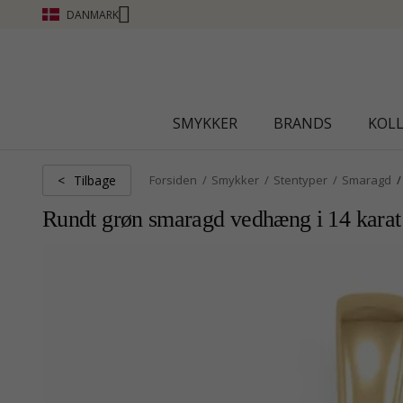
DANMARK
CHANTI CLUB - OPTJEN POINT SE MERE - KLIK HER
SMYKKER
BRANDS
KOL
Tilbage
<
Forsiden
Smykker
Stentyper
Smaragd
Rundt grøn smaragd vedhæng i 14 karat 