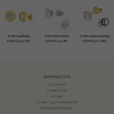
8 mm vandfaste
6 mm hvid zirkon
5 mm runde øreringe
ørestikker i forgyldt
ørestikker i titanium
i 14 karat guld med
160,-
185,-
1580,-
CHANTI pris
CHANTI pris
CHANTI pris
stål - OCEANA
zirkon - Gold
Collection
INFORMATION
Om CHANTI
CHANTI Club
Kontakt
Cookie- og privatlivspolitik
Samtykkeindstillinger