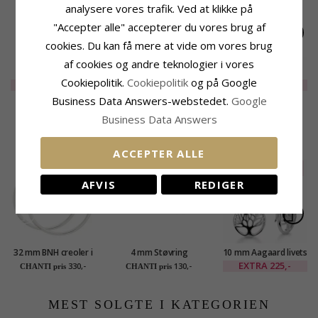
analysere vores trafik. Ved at klikke på
"Accepter alle" accepterer du vores brug af
cookies. Du kan få mere at vide om vores brug
af cookies og andre teknologier i vores
Runde pink krystal
Runde mørkegrøn
Runde armygrøn
Cookiepolitik.
Cookiepolitik
og på Google
øreringe i sølv -
krystal øreringe i sølv
krystal øreringe i sølv
EXTRA
275,-
EXTRA
325,-
EXTRA
275,-
Loom Stones
- Loom Stones
- Loom Stones
Business Data Answers-webstedet.
Google
Business Data Answers
KUNDER DER HAR KØBT DENNE HAR
OGSÁ KØBT
ACCEPTER ALLE
SALE
20%
AFVIS
REDIGER
32 mm BNH creoler i
4 mm Støvring
10 mm Aagaard livets
sølv
Design kugle
træ øreringe i sølv
EXTRA
225,-
330,-
130,-
CHANTI pris
CHANTI pris
øreringe i sølv
MEST SOLGTE I KATEGORIEN