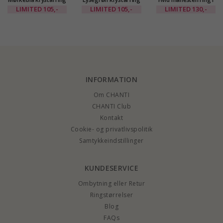
i forgyldt messing -
i forgyldt messing -
forgyldt messing -
LIMITED
105,-
LIMITED
105,-
LIMITED
130,-
Eliné
Eliné
Eliné
INFORMATION
Om CHANTI
CHANTI Club
Kontakt
Cookie- og privatlivspolitik
Samtykkeindstillinger
KUNDESERVICE
Ombytning eller Retur
Ringstørrelser
Blog
FAQs