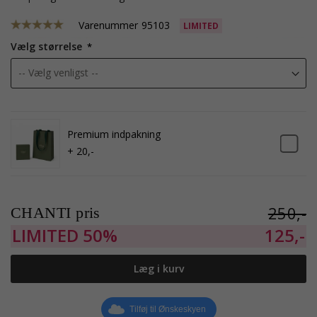
Varenummer
95103
LIMITED
Vælg størrelse
Premium indpakning
+ 20,-
250,-
CHANTI pris
LIMITED
50%
125,-
Læg i kurv
Tilføj til Ønskeskyen