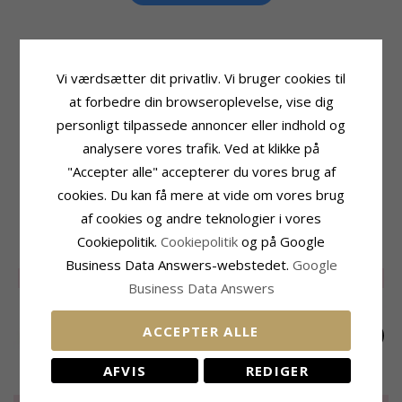
Vi værdsætter dit privatliv. Vi bruger cookies til
Produktinformation
Ringskinne
Ring:
Ring
Bredde Top:
6,8 mm
at forbedre din browseroplevelse, vise dig
Ædelmetal:
Forgyldt Messing
Bredde Bund:
2,7 mm
personligt tilpassede annoncer eller indhold og
Kollektion:
Eliné
Tykkelse Top:
5,0 mm
analysere vores trafik. Ved at klikke på
Overflade:
Struktureret
Tykkelse Bund:
1,5 mm
"Accepter alle" accepterer du vores brug af
Leveringstid
cookies. Du kan få mere at vide om vores brug
Str. På Lager:
2-3 Hverdage
af cookies og andre teknologier i vores
RELATEREDE PRODUKTER
Cookiepolitik.
Cookiepolitik
og på Google
Business Data Answers-webstedet.
Google
LIMITED
50%
LIMITED
50%
LIMITED
50%
Business Data Answers
ACCEPTER ALLE
AFVIS
REDIGER
Ring i forgyldt
Perle ring i forgyldt
Ring i forgyldt
messing - Eliné
messing - Eliné
messing - Eliné
LIMITED
115,-
LIMITED
130,-
LIMITED
100,-