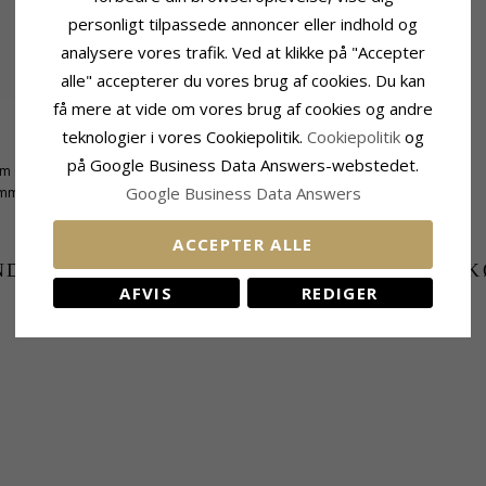
personligt tilpassede annoncer eller indhold og
analysere vores trafik. Ved at klikke på "Accepter
alle" accepterer du vores brug af cookies. Du kan
få mere at vide om vores brug af cookies og andre
teknologier i vores Cookiepolitik.
Cookiepolitik
og
Leveringstid
på Google Business Data Answers-webstedet.
mm
Leveringstid:
2-3 Hverdage
Google Business Data Answers
 mm
ACCEPTER ALLE
NDER DER HAR KØBT DENNE HAR OGSÁ K
AFVIS
REDIGER