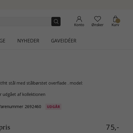
NEW COLLECTION | AURA
Konto
Ønsker
Kurv
GE
NYHEDER
GAVEIDÉER
stfrit stål med stålbørstet overflade . model:
r udgået af kollektionen
Varenummer
2692460
UDGÅR
75,-
ris