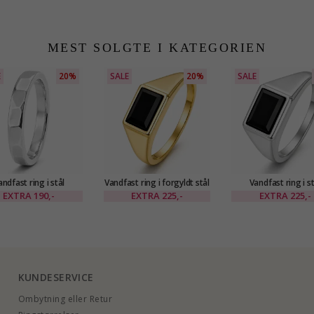
MEST SOLGTE I KATEGORIEN
E
20%
SALE
20%
SALE
andfast ring i stål
Vandfast ring i forgyldt stål
Vandfast ring i st
EXTRA
190,-
EXTRA
225,-
EXTRA
225,-
KUNDESERVICE
Ombytning eller Retur