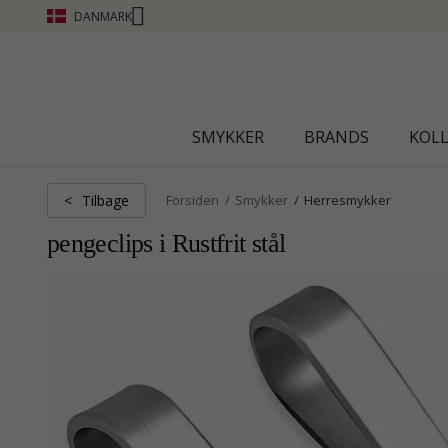
DANMARK
CHANTI CLUB - OPTJEN POINT SE MERE - KLIK HE
SMYKKER
BRANDS
KOL
Tilbage
<
Forsiden
Smykker
Herresmykker
pengeclips i Rustfrit stål