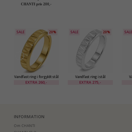
smykkeskrin i kunstlæder
200,-
CHANTI pris
SALE
20%
SALE
20%
SAL
Vandfast ring i forgyldt stål
Vandfast ring i stål
V
EXTRA
260,-
EXTRA
275,-
INFORMATION
Om CHANTI