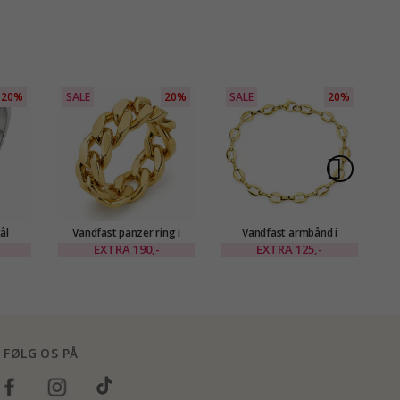
20%
SALE
20%
SALE
20%
S
ål
Vandfast panzer ring i
Vandfast armbånd i
V
forgyldt stål
forgyldt stål x 5,5 mm
EXTRA
190,-
EXTRA
125,-
FØLG OS PÅ