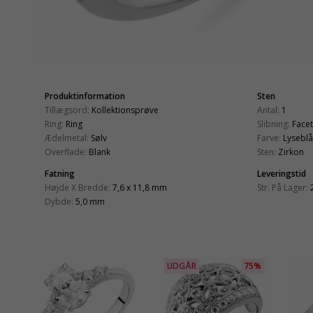
Produktinformation
Sten
Tillægsord:
Kollektionsprøve
Antal:
1
Ring:
Ring
Slibning:
Face
Ædelmetal:
Sølv
Farve:
Lyseblå
Overflade:
Blank
Sten:
Zirkon
Fatning
Leveringstid
Højde X Bredde:
7,6 x 11,8 mm
Str. På Lager:
Dybde:
5,0 mm
UDGÅR
75%