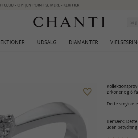
LEKTIONER
UDSALG
DIAMANTER
VIELSESRIN
Kollektionsprøve ring i sølv med blank overflade og 1 facetslebne lyseblå
zirkoner og 6 fa
Dette smykke e
Bemærk: Dette e
uden betydning f