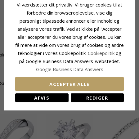
Vi værdsætter dit privatliv. Vi bruger cookies til at
forbedre din browseroplevelse, vise dig
personligt tilpassede annoncer eller indhold og
analysere vores trafik. Ved at klikke på "Accepter
alle" accepterer du vores brug af cookies. Du kan
Sten
få mere at vide om vores brug af cookies og andre
Antal:
6
teknologier i vores Cookiepolitik.
Cookiepolitik
og
tsleben
Slibning:
Facetsleben
på Google Business Data Answers-webstedet.
Farve:
Hvid
Sten:
Zirkon
Google Business Data Answers
2-3 Hverdage
ACCEPTER ALLE
AFVIS
REDIGER
RELATEREDE PRODUKTER