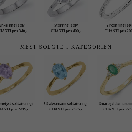
Enkel ring i sølv
Stor ring i sølv
Zirkon ring i søl
340,-
400,-
200
HANTI pris
CHANTI pris
CHANTI pris
MEST SOLGTE I KATEGORIEN
ametyst solitairering i
Blå akvamarin solitairering i
Smaragd diamantrin
8 karat guld
8 karat guld
karat guld 0,25 ct 0
2415,-
2535,-
725
ANTI pris
CHANTI pris
CHANTI pris