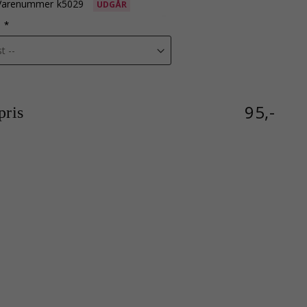
Varenummer
k5029
UDGÅR
95,-
ris