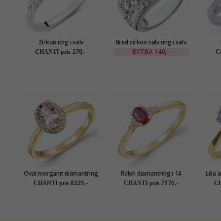
Zirkon ring i sølv
Bred zirkon sølv ring i sølv
EXTRA
140,-
270,-
CHANTI pris
C
Oval morganit diamantring
Rubin diamantring i 14
Lilla 
i 14 karat guld 0,83 ct 0,09
karat guld 0,35 ct 0,03 ct
8235,-
7970,-
CHANTI pris
CHANTI pris
CH
ct