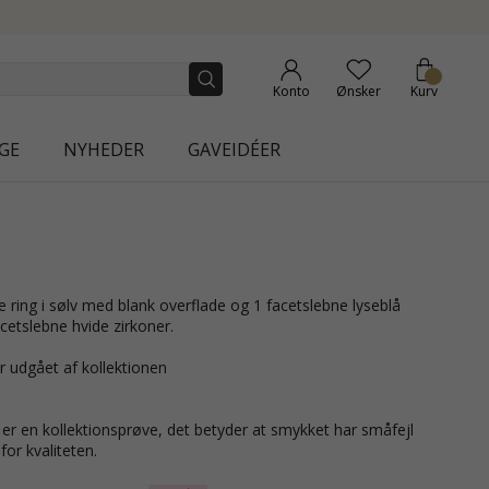
NEW COLLECTION | AURA
Konto
Ønsker
Kurv
GE
NYHEDER
GAVEIDÉER
cetslebne hvide zirkoner.
r udgået af kollektionen
r en kollektionsprøve, det betyder at smykket har småfejl
or kvaliteten.