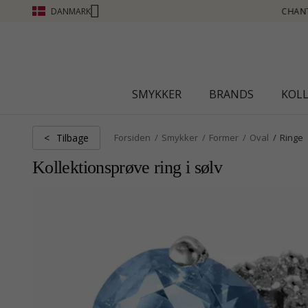
DANMARK
UB - OPTJEN POINT SE MERE - KLIK HER
SMYKKER
BRANDS
KOL
Tilbage
<
Forsiden
Smykker
Former
Oval
Ringe
Kollektionsprøve ring i sølv