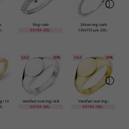
v
Ring i sølv
Zirkon ring i sølv
EXTRA
235,-
,-
230,-
CHANTI pris
SALE
20%
SALE
20%
g i 14
Vandfast oval ring i stål
Vandfast oval ring i
Sa
,03 ct
forgyldt stål
EXTRA
205,-
EXTRA
180,-
5,-