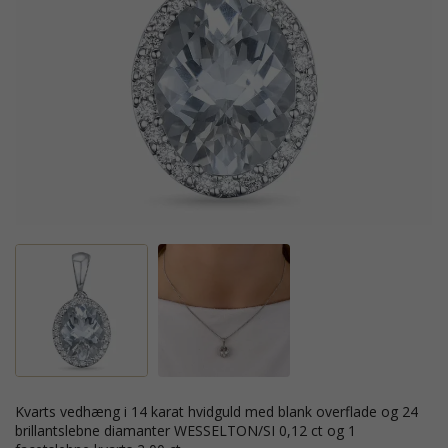
kvarts vedhæng i 14 karat hvidguld med blank overflade og 24
brillantslebne diamanter WESSELTON/SI 0,12 ct og 1