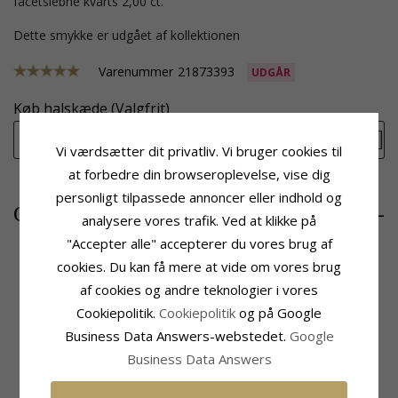
facetslebne kvarts 2,00 ct.
Dette smykke er udgået af kollektionen
Varenummer
21873393
UDGÅR
Køb halskæde (Valgfrit)
Vælg materiale
Vi værdsætter dit privatliv. Vi bruger cookies til
at forbedre din browseroplevelse, vise dig
personligt tilpassede annoncer eller indhold og
5020,-
CHANTI pris
analysere vores trafik. Ved at klikke på
"Accepter alle" accepterer du vores brug af
cookies. Du kan få mere at vide om vores brug
af cookies og andre teknologier i vores
Produktinformation
Sten
Cookiepolitik.
Cookiepolitik
og på Google
Sten:
Kvarts
Antal:
24
Vedhæng:
Vedhæng
Slibning:
Brillantsleben
Business Data Answers-webstedet.
Google
Karat:
14
Sten:
Diamant
Business Data Answers
Ædelmetal:
Hvidguld
Diamant Farve:
Wesselton
Overflade:
Blank
Diamant Klarhed:
SI