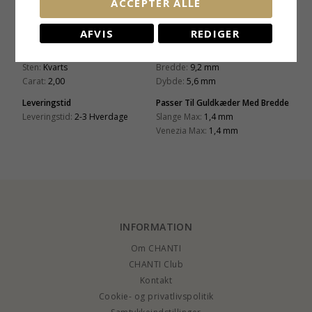
ACCEPTER ALLE
Carat:
0,12
Sten
Fatning
AFVIS
REDIGER
Antal:
1
Højde Inkl. Øsken:
17,9 mm
Slibning:
Facetsleben
Højde Ekskl. Øsken:
11,2 mm
Sten:
Kvarts
Bredde:
9,2 mm
Carat:
2,00
Dybde:
5,6 mm
Leveringstid
Passer Til Guldkæder Med Bredde
Leveringstid:
2-3 Hverdage
Slange Max:
1,4 mm
Venezia Max:
1,4 mm
INFORMATION
Om CHANTI
CHANTI Club
Kontakt
Cookie- og privatlivspolitik