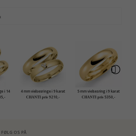
k
ge i 14
4 mm vielsesringe i 9 karat
5 mm vielsesring i 9 karat
4
t
guld 0,03 ct - sæt
guld
5,-
9210,-
5350,-
CHANTI pris
CHANTI pris
FØLG OS PÅ