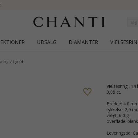
NEW COLLECTION 
LEKTIONER
UDSALG
DIAMANTER
VIELSESRIN
sring
I guld
vielsesring i 14 karat guld med 1 brillantslebne diamanter Wesselton/VS på ialt
0,05 ct.
Bredde: 4,0 m
tykkelse: 2,0 m
vægt: 6,0 g
overflade: blank
Leveringstid: Ca