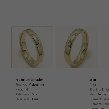
Produktinformation
Sten
Ringtype:
Vielsesring
Antal:
1
Karat:
14
Slibning:
Brill
Ædelmetal:
Guld
Sten:
Diamant
Overflade:
Blank
Diamant Farve
Diamant Klarh
Carat:
0,05