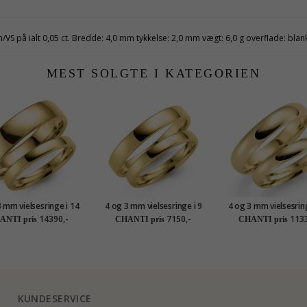
/VS på ialt 0,05 ct. Bredde: 4,0 mm tykkelse: 2,0 mm vægt: 6,0 g overflade: blan
MEST SOLGTE I KATEGORIEN
 mm vielsesringe i 14
4 og 3 mm vielsesringe i 9
4 og 3 mm vielsesrin
karat guld - sæt
karat guld - sæt
karat guld - sæ
14390,-
7150,-
1133
ANTI pris
CHANTI pris
CHANTI pris
KUNDESERVICE