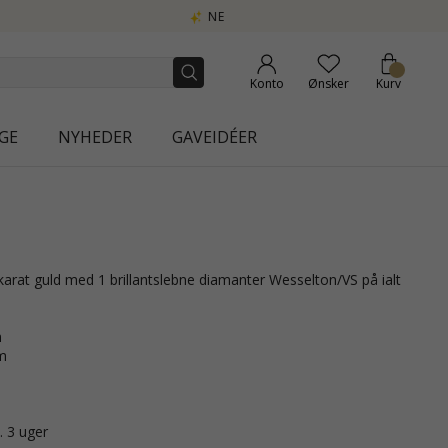
| AURA
Konto
Ønsker
Kurv
GE
NYHEDER
GAVEIDÉER
m
m
. 3 uger