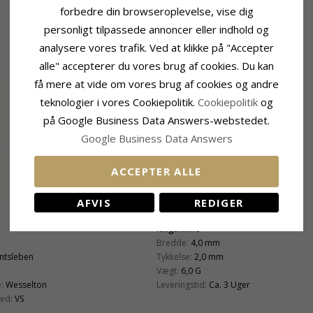
forbedre din browseroplevelse, vise dig
personligt tilpassede annoncer eller indhold og
analysere vores trafik. Ved at klikke på "Accepter
alle" accepterer du vores brug af cookies. Du kan
få mere at vide om vores brug af cookies og andre
teknologier i vores Cookiepolitik.
Cookiepolitik
og
på Google Business Data Answers-webstedet.
Google Business Data Answers
ACCEPTER ALLE
AFVIS
REDIGER
Ringskinne
Bredde:
4,0 mm
antsleben
Tykkelse:
2,0 mm
Vægt:
6,0 G
:
Wesselton
Leveringstid:
Ca. 3 Uger
ed:
VS