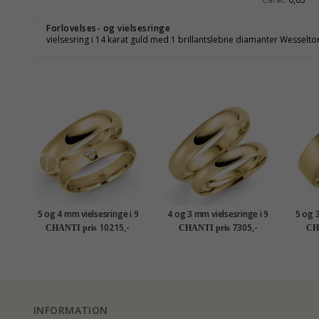
Forlovelses- og vielsesringe
vielsesring i 14 karat guld med 1 brillantslebne diamanter Wesselton
5 og 4 mm vielsesringe i 9
4 og 3 mm vielsesringe i 9
5 og 3
karat guld 0,03 ct - sæt
karat guld - sæt
10215,-
7305,-
CHANTI pris
CHANTI pris
CH
INFORMATION