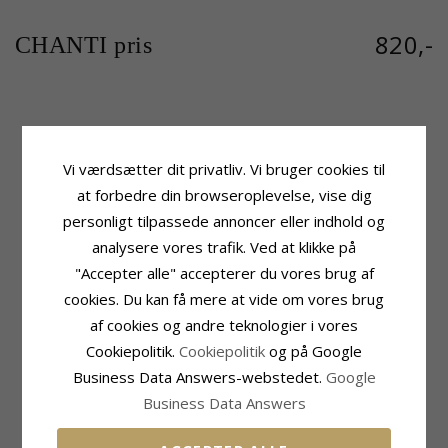
820,-
CHANTI pris
Produktinformation
Sten
Mærke:
Julie Sandlau
Antal:
2
Vi værdsætter dit privatliv. Vi bruger cookies til
Model:
Globe
Slibning:
Facetsleben
at forbedre din browseroplevelse, vise dig
Farve:
Grønne
Farve:
Lysegrøn
Sten:
Krystal
Sten:
Krystal
personligt tilpassede annoncer eller indhold og
Type:
Øreringe
analysere vores trafik. Ved at klikke på
Sten
Ædelmetal:
Antal:
2
"Accepter alle" accepterer du vores brug af
Satinrhodineret Sterlingsølv
Slibning:
Facetsleben
cookies. Du kan få mere at vide om vores brug
Overflade:
Sandblæst
Farve:
Hvid
af cookies og andre teknologier i vores
Sten:
Zirkon
Cookiepolitik.
Cookiepolitik
og på Google
Størrelse
Leveringstid
Business Data Answers-webstedet.
Google
Højde Inkl. Krog:
23,0 mm
Leveringstid:
2-3 Hverdage
Diameter:
10,0 mm
Business Data Answers