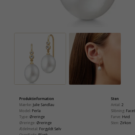
Produktinformation
Sten
Mærke:
Julie Sandlau
Antal:
2
Model:
Perla
Slibning:
Face
Type:
Øreringe
Farve:
Hvid
Øreringe:
Øreringe
Sten:
Zirkon
Ædelmetal:
Forgyldt Sølv
Overflade:
Blank