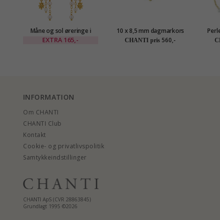
Måne og sol øreringe i
10 x 8,5 mm dagmarkors
Perl
forgyldt messing - Eliné
perle armbånd i forgyldt
EXTRA
165,-
560,-
CHANTI pris
C
sølv - Amoré
INFORMATION
Om CHANTI
CHANTI Club
Kontakt
Cookie- og privatlivspolitik
Samtykkeindstillinger
CHANTI ApS (CVR 28863845)
Grundlagt 1995 ©2026