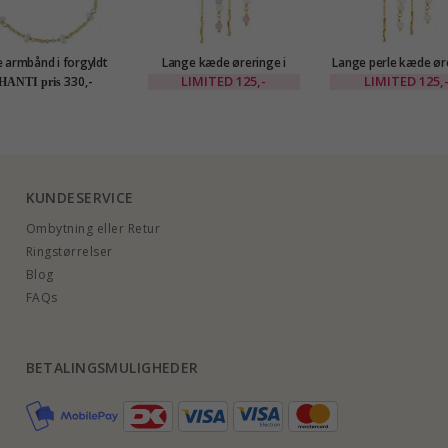
e armbånd i forgyldt
Lange kæde øreringe i
Lange perle kæde ør
sølv
forgyldt messing - Eliné
i forgyldt messing -
LIMITED
125,-
LIMITED
125,
330,-
HANTI pris
KUNDESERVICE
Ombytning eller Retur
Ringstørrelser
Blog
FAQs
BETALINGSMULIGHEDER