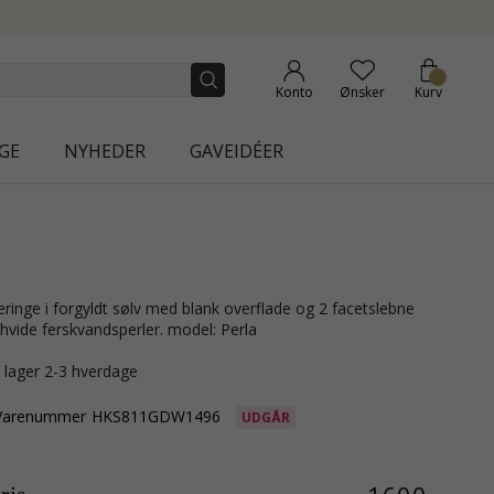
 COLLECTION | AURA
Konto
Ønsker
Kurv
GE
NYHEDER
GAVEIDÉER
 hvide ferskvandsperler. model: Perla
å lager 2-3 hverdage
Varenummer
HKS811GDW1496
UDGÅR