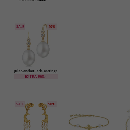
SALE
40%
Julie Sandlau Perla øreringe
i forgyldt sølv hvid zirkon
EXTRA
960,-
SALE
50%