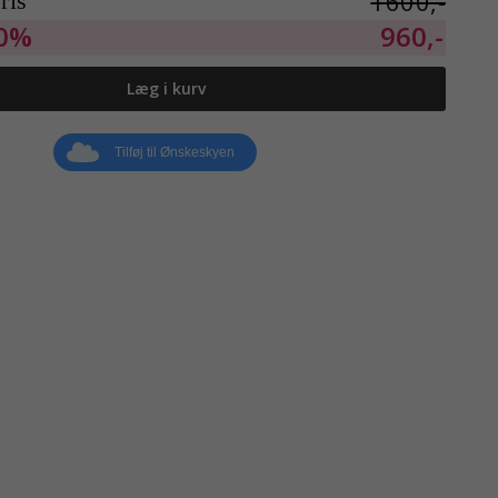
1600,-
ris
0%
960,-
Læg i kurv
Tilføj til Ønskeskyen