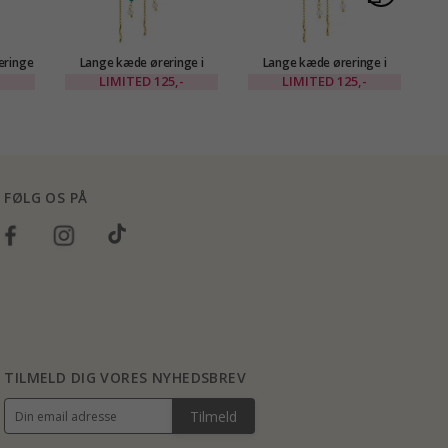
eringe
Lange kæde øreringe i
Lange kæde øreringe i
La
 Eliné
forgyldt messing - Eliné
forgyldt messing - Eliné
i
-
LIMITED
125,-
LIMITED
125,-
FØLG OS PÅ
TILMELD DIG VORES NYHEDSBREV
Tilmeld