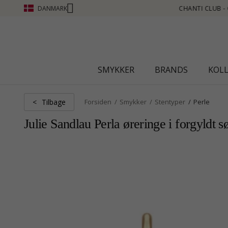
DANMARK
- OPTJEN POINT SE MERE - KLIK HER
SMYKKER
BRANDS
KOL
Tilbage
<
Forsiden
Smykker
Stentyper
Perle
Julie Sandlau Perla øreringe i forgyldt s