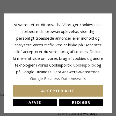
Vi værdsætter dit privatliv. Vi bruger cookies til at
forbedre din browseroplevelse, vise dig
personligt tilpassede annoncer eller indhold og
analysere vores trafik. Ved at klikke på "Accepter
alle" accepterer du vores brug af cookies. Du kan
få mere at vide om vores brug af cookies og andre
teknologier i vores Cookiepolitik.
Cookiepolitik
og
på Google Business Data Answers-webstedet.
Google Business Data Answers
Perle
Antal:
2
ACCEPTER ALLE
tsleben
Farve:
Hvid
Type:
Ferskvandsperle
AFVIS
REDIGER
Leveringstid
Leveringstid:
2-3 Hverdage