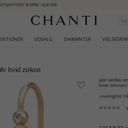
NEW
LEKTIONER
UDSALG
DIAMANTER
VIELSESRIN
ølv hvid zirkon
Julie Sandlau øreringe i forgyldt sølv med blank overflade og 2 facetslebne
hvide zirkoner2
Leveringstid: P