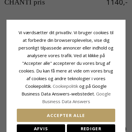
1140,-
CHANTI pris
Produktinformation
Sten
Vi værdsætter dit privatliv. Vi bruger cookies til
Form:
Hjerte
Slibning:
Facetsleben
at forbedre din browseroplevelse, vise dig
Type:
Halskæde Med Vedhæng
Farve:
Hvid
Kæde:
Halskæde Med Vedhæng
Sten:
Zirkon
personligt tilpassede annoncer eller indhold og
Ædelmetal:
Forgyldt Sølv
analysere vores trafik. Ved at klikke på
Fatning
Længde:
Højde:
15,5 mm
"Accepter alle" accepterer du vores brug af
42 cm plus 3 cm forlængerkæde
Bredde:
10,2 mm
cookies. Du kan få mere at vide om vores brug
Vedhæng:
Vedhæng
Ædelmetal:
9 Karat Guld
Leveringstid
af cookies og andre teknologier i vores
Overflade:
Blank
Leveringstid:
2-3 Hverdage
Cookiepolitik.
Cookiepolitik
og på Google
Business Data Answers-webstedet.
Google
MEST SOLGTE I KATEGORIEN
Business Data Answers
ACCEPTER ALLE
AFVIS
REDIGER