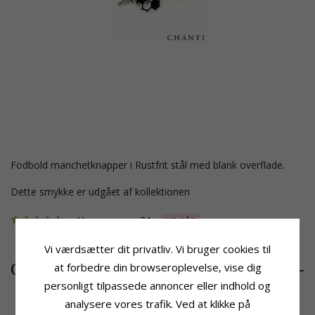
fodbold manchetknapper i Rustfrit stål med blank overflade.
Dette smykke er udgået af kollektionen
Varenummer
51
UDGÅR
Vi værdsætter dit privatliv. Vi bruger cookies til
205,-
CHANTI pris
at forbedre din browseroplevelse, vise dig
personligt tilpassede annoncer eller indhold og
analysere vores trafik. Ved at klikke på