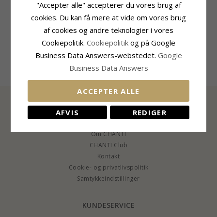
"Accepter alle" accepterer du vores brug af
Produktinformation
Størrelse
cookies. Du kan få mere at vide om vores brug
Form:
Fodbold
Diameter:
16,0 mm
af cookies og andre teknologier i vores
Øreringe:
Manchetknapper
Leveringstid
Cookiepolitik.
Cookiepolitik
og på Google
Ædelmetal:
Rustfrit Stål
Leveringstid:
2-3 Hverdage
Overflade:
Blank
Business Data Answers-webstedet.
Google
Business Data Answers
ACCEPTER ALLE
AFVIS
REDIGER
INFORMATION
Om CHANTI
CHANTI Club
Kontakt
Cookie- og privatlivspolitik
Samtykkeindstillinger
KUNDESERVICE