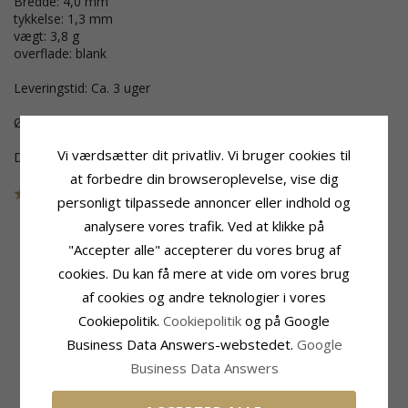
Bredde: 4,0 mm
tykkelse: 1,3 mm
vægt: 3,8 g
overflade: blank
Leveringstid: Ca. 3 uger
Ønskes gravering bestilles dette nedenfor.
Vi værdsætter dit privatliv. Vi bruger cookies til
Dette smykke er udgået af kollektionen
at forbedre din browseroplevelse, vise dig
Varenummer
47416B40
UDGÅR
personligt tilpassede annoncer eller indhold og
analysere vores trafik. Ved at klikke på
"Accepter alle" accepterer du vores brug af
cookies. Du kan få mere at vide om vores brug
Produktinformation
Ringskinne
Form:
Tofarvet
Bredde:
4,0 mm
af cookies og andre teknologier i vores
Ringtype:
Vielsesring
Tykkelse:
1,3 mm
Cookiepolitik.
Cookiepolitik
og på Google
Karat:
14
Vægt:
3,8 G
Business Data Answers-webstedet.
Google
Ædelmetal:
Guld.- Og Hvidguld
Leveringstid:
Ca. 3 Uger
Overflade:
Blank
Business Data Answers