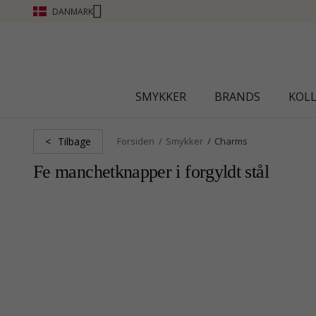
DANMARK
CHANTI CLUB - OPTJEN POI
SMYKKER
BRANDS
KOL
Tilbage
<
Forsiden
Smykker
Charms
Fe manchetknapper i forgyldt stål