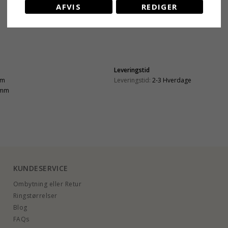
AFVIS
REDIGER
Leveringstid
mm
Leveringstid:
2-3 Hverdage
 mm
KUNDESERVICE
Ombytning eller Retur
Ringstørrelser
Blog
FAQs