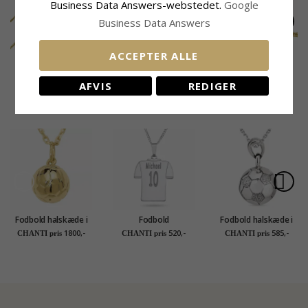
Business Data Answers-webstedet.
Google
Business Data Answers
ACCEPTER ALLE
BNH veneziakæde i
Bnh veneziakæde i
BNH anker rund
forgyldt sølv 40 cm x
sølv 40 cm x 0,8 mm
halskæde i forgyldt
340,-
170,-
265,-
CHANTI pris
CHANTI pris
CHANTI pris
1,0 mm
sølv 36 cm x 1,1 mm
AFVIS
REDIGER
MEST SOLGTE I KATEGORIEN
Fodbold halskæde i
Fodbold
Fodbold halskæde i
forgyldt sølv med
Navnehalskæde med
sølv med vedhæng i
1800,-
520,-
585,-
CHANTI pris
CHANTI pris
CHANTI pris
vedhæng i 8 karat
vedhæng i sølv - My
sølv
guld - Gold Collection
Letter