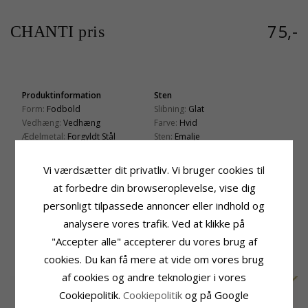
75,-
CHANTI pris
Produktinformation
Sten
Form:
Fodbold
Slibning:
Glat
Vedhæng:
Vedhæng
Farve:
Hvid
Ædelmetal:
Forgyldt Stål
Sten:
Emalje
Overflade:
Blank
Fatning
Vi værdsætter dit privatliv. Vi bruger cookies til
Diameter:
15 mm
at forbedre din browseroplevelse, vise dig
Leveringstid
personligt tilpassede annoncer eller indhold og
Leveringstid:
2-3 Hverdage
analysere vores trafik. Ved at klikke på
"Accepter alle" accepterer du vores brug af
KUNDER DER HAR KØBT DENNE HAR
OGSÁ KØBT
cookies. Du kan få mere at vide om vores brug
af cookies og andre teknologier i vores
Cookiepolitik.
Cookiepolitik
og på Google