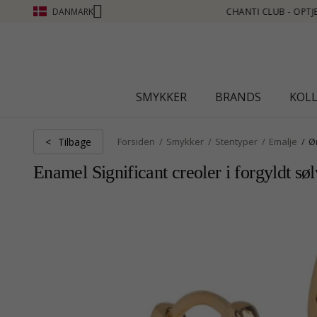
DANMARK
- OPTJEN POINT SE MERE - KLIK HER
SMYKKER
BRANDS
KOL
Tilbage
<
Forsiden
Smykker
Stentyper
Emalje
Ø
Enamel Significant creoler i forgyldt sø