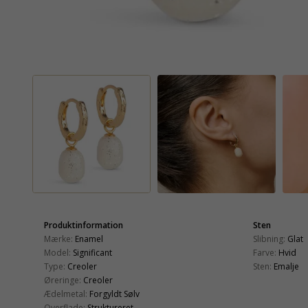
Produktinformation
Sten
Mærke:
Enamel
Slibning:
Glat
Model:
Significant
Farve:
Hvid
Type:
Creoler
Sten:
Emalje
Øreringe:
Creoler
Ædelmetal:
Forgyldt Sølv
Overflade:
Struktureret