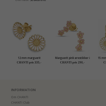
12 mm marguerit
Marguerit pink ørestikker i
15 mm 
ørestikker i forgyldt sølv -
forgyldt sølv - Majse
fo
335,-
290,-
CHANTI pris
CHANTI pris
C
Marie
INFORMATION
Om CHANTI
CHANTI Club