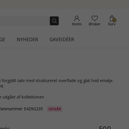
 COLLECTION | AURA
Konto
Ønsker
Kurv
GE
NYHEDER
GAVEIDÉER
nt
r udgået af kollektionen
Varenummer
E429G235
UDGÅR
500,-
ris