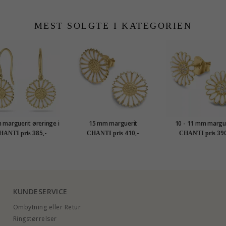
MEST SOLGTE I KATEGORIEN
marguerit øreringe i
15 mm marguerit
10 - 11 mm margu
rgyldt sølv - Marie
ørestikker i forgyldt sølv -
øreringe i forgyldt s
385,-
410,-
390
HANTI pris
CHANTI pris
CHANTI pris
Marie
Matilda
KUNDESERVICE
Ombytning eller Retur
Ringstørrelser