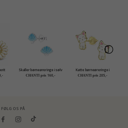
erit
Skaller børneøreringe i sølv
Katte børneøreringe i
P
ølv -
- Little Ones
forgyldt sølv - Little Ones
,-
160,-
205,-
CHANTI pris
CHANTI pris
FØLG OS PÅ