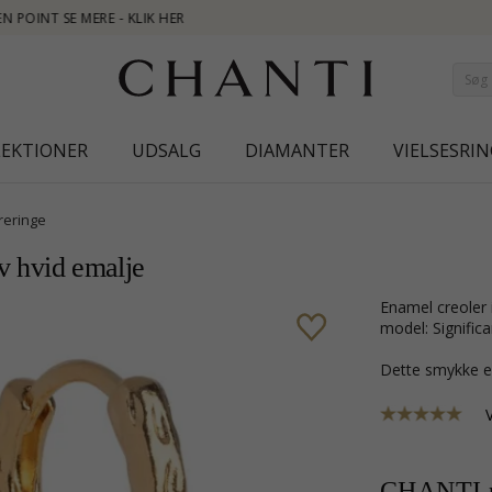
NEW
LEKTIONER
UDSALG
DIAMANTER
VIELSESRIN
reringe
lv hvid emalje
Enamel creoler i forgyldt sølv med struktureret overflade og glat hvid emalje.
model: Significa
Dette smykke e
CHANTI p