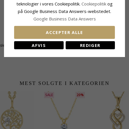
teknologier i vores Cookiepolitik.
Cookiepolitik
og
på Google Business Data Answers-webstedet.
Google Business Data Answers
ACCEPTER ALLE
Fatning
AFVIS
REDIGER
tsleben
Højde:
22,6 mm
Bredde:
14,4 mm
MEST SOLGTE I KATEGORIEN
SALE
20%