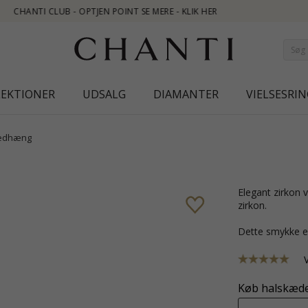
LEKTIONER
UDSALG
DIAMANTER
VIELSESRIN
edhæng
elegant zirkon vedhæng i sølv med blank overflade og facetsleben hvid
zirkon.
Dette smykke e
Køb halskæde 