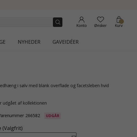
NEW COLLECTION | AURA
Konto
Ønsker
Kurv
GE
NYHEDER
GAVEIDÉER
r udgået af kollektionen
Varenummer
266582
UDGÅR
(Valgfrit)