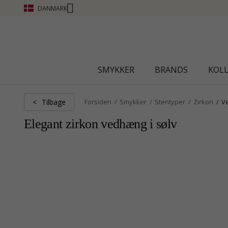
DANMARK
CHANTI CLUB - OPTJEN POINT SE MERE - KLIK HER
SMYKKER
BRANDS
KOL
Tilbage
<
Forsiden
Smykker
Stentyper
Zirkon
V
Elegant zirkon vedhæng i sølv