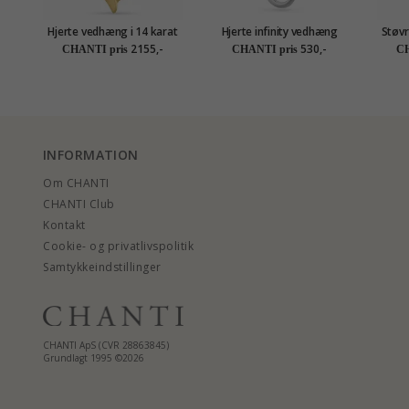
Hjerte vedhæng i 14 karat
Hjerte infinity vedhæng
Støvr
guld - Gold Collection
med halskæde i sølv
Halsk
2155,-
530,-
CHANTI pris
CHANTI pris
CH
kar
INFORMATION
Om CHANTI
CHANTI Club
Kontakt
Cookie- og privatlivspolitik
Samtykkeindstillinger
CHANTI ApS (CVR 28863845)
Grundlagt 1995 ©2026