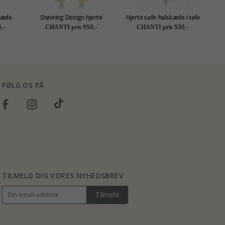
skæde
Støvring Design hjerte
Hjerte safir halskæde i sølv
V
gyldt
smykkesæt i forgyldt sølv
med vedhæng i sølv
m
,-
950,-
530,-
CHANTI pris
CHANTI pris
hvide zirkoner
FØLG OS PÅ
TILMELD DIG VORES NYHEDSBREV
Tilmeld