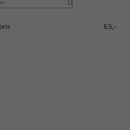
ale
65,-
ris