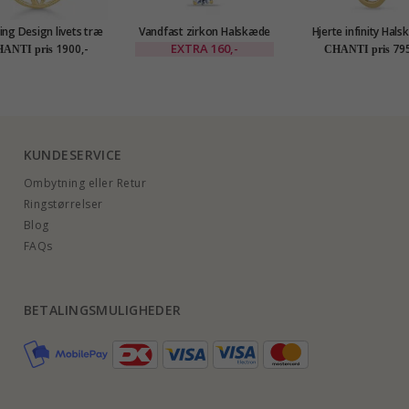
ing Design livets træ
Vandfast zirkon Halskæde
Hjerte infinity Hal
æde med vedhæng i 8
med vedhæng i forgyldt
med vedhæng i for
EXTRA
160,-
1900,-
795
ANTI pris
CHANTI pris
at guld hvid zirkon
stål - OCEANA
sølv
KUNDESERVICE
Ombytning eller Retur
Ringstørrelser
Blog
FAQs
BETALINGSMULIGHEDER