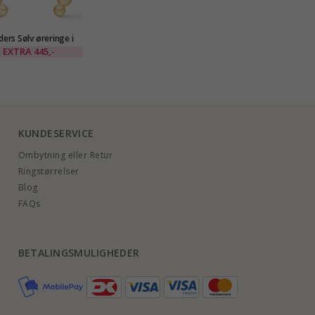
ers Sølv øreringe i
forgyldt sølv
EXTRA
445,-
KUNDESERVICE
Ombytning eller Retur
Ringstørrelser
Blog
FAQs
BETALINGSMULIGHEDER