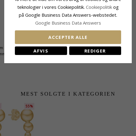
teknologier i vores Cookiepolitik.
Cookiepolitik
og
på Google Business Data Answers-webstedet.
Google Business Data Answers
ACCEPTER ALLE
Leveringstid
mm
Leveringstid:
10 Hverdage
AFVIS
REDIGER
 mm
MEST SOLGTE I KATEGORIEN
E
55%