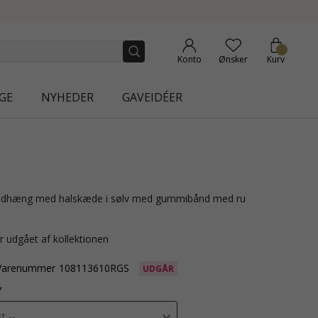
NEW COLLECTION | AURA
Konto
Ønsker
Kurv
GE
NYHEDER
GAVEIDÉER
r udgået af kollektionen
Varenummer
108113610RGS
UDGÅR