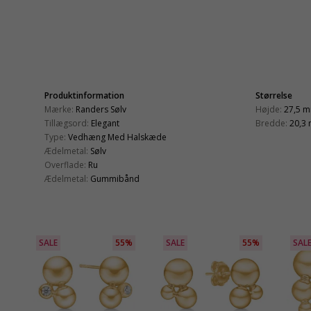
Produktinformation
Størrelse
Mærke:
Randers Sølv
Højde:
27,5 
Tillægsord:
Elegant
Bredde:
20,3
Type:
Vedhæng Med Halskæde
Ædelmetal:
Sølv
Overflade:
Ru
Ædelmetal:
Gummibånd
SALE
55%
SALE
55%
SAL