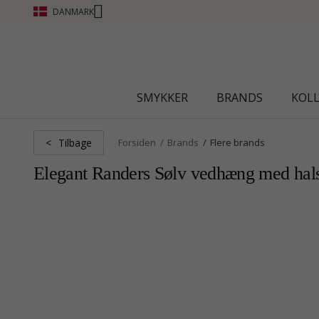
DANMARK
CHANTI CLUB - OPTJEN POINT SE MERE
SMYKKER
BRANDS
KOL
Tilbage
<
Forsiden
Brands
Flere brands
Elegant Randers Sølv vedhæng med ha