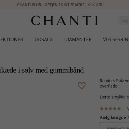
 - KLIK HER
LEKTIONER
UDSALG
DIAMANTER
VIELSESRIN
lskæde i sølv med gummibånd
Randers Sølv vedhæng med halskæde i sølv med gummibånd med ru
overflade .
Dette smykke e
Vælg længde