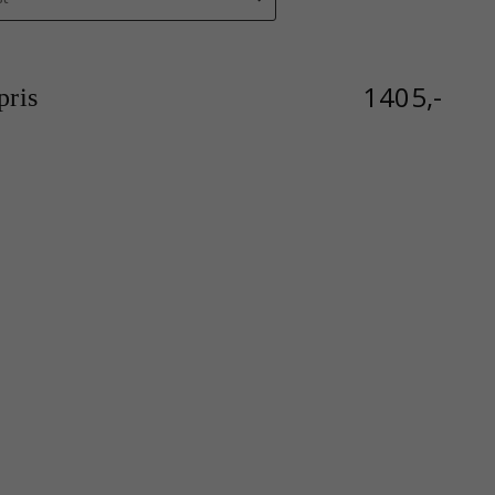
1405,-
ris