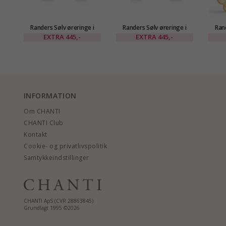
Randers Sølv øreringe i
Randers Sølv øreringe i
Rand
forgyldt sølv
forgyldt sølv
EXTRA
445,-
EXTRA
445,-
INFORMATION
Om CHANTI
CHANTI Club
Kontakt
Cookie- og privatlivspolitik
Samtykkeindstillinger
CHANTI ApS (CVR 28863845)
Grundlagt 1995 ©2026