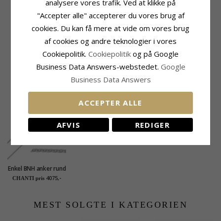
analysere vores trafik. Ved at klikke på
Fatning
Leveringstid
"Accepter alle" accepterer du vores brug af
Højde Inkl. Øsken:
15,0 mm
Leveringstid:
2-3 Hverdage
cookies. Du kan få mere at vide om vores brug
Bredde:
10,0 mm
Passer Til Guldkæder Med Bredde
Dybde:
3,5 mm
af cookies og andre teknologier i vores
Slange Max:
1,5 mm
Cookiepolitik.
Cookiepolitik
og på Google
Venezia Max:
1,5 mm
Business Data Answers-webstedet.
Google
KUNDER DER HAR KØBT DENNE HAR
Business Data Answers
OGSÁ KØBT
ACCEPTER ALLE
AFVIS
REDIGER
Enkel BNH anker rund
halskæde i 14 karat
4075,-
CHANTI pris
hvidguld 42 - 45 cm x
1,2 mm
MEST SOLGTE I KATEGORIEN