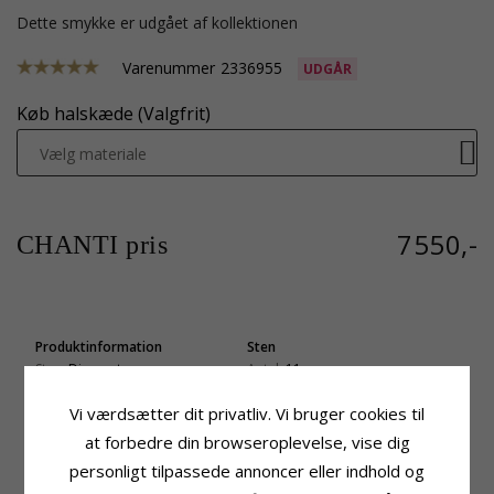
Dette smykke er udgået af kollektionen
Varenummer
2336955
UDGÅR
Køb halskæde (Valgfrit)
Vælg materiale
7550,-
CHANTI pris
Produktinformation
Sten
Sten:
Diamant
Antal:
11
Vedhæng:
Vedhæng
Slibning:
Brillantsleben
Vi værdsætter dit privatliv. Vi bruger cookies til
Ædelmetal:
Hvidguld
Sten:
Diamant
Karat:
14
Diamant Farve:
Wesselton
at forbedre din browseroplevelse, vise dig
Overflade:
Blank
Diamant Klarhed:
SI
personligt tilpassede annoncer eller indhold og
Carat:
0,33