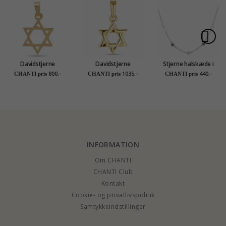
Davidstjerne
Davidstjerne
Stjerne halskæde i
vedhæng i 8 karat
vedhæng i 8 karat
sølv
800,-
1035,-
440,-
CHANTI pris
CHANTI pris
CHANTI pris
guld - Gold Collection
guld - Gold Collection
INFORMATION
Om CHANTI
CHANTI Club
Kontakt
Cookie- og privatlivspolitik
Samtykkeindstillinger