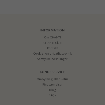
armbånd i forgyldt
armbånd i forgyldt
sølv - My Letter
sølv - Amoré
sølv
INFORMATION
Om CHANTI
CHANTI Club
Kontakt
Cookie- og privatlivspolitik
Samtykkeindstillinger
KUNDESERVICE
Ombytning eller Retur
Ringstørrelser
Blog
FAQs