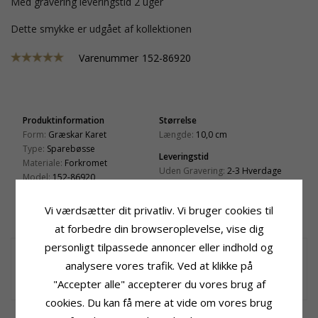
Med gravering leveringstid 2 uger
Dette smykke er udgået af kollektionen
Varenummer
152-86920
Produktinformation
Størrelse
Form:
Græskar Karet
Længde:
10,0 cm
Type:
Sparebøsse
Leveringstid
Materiale:
Forkromet
Uden Gravering:
2-3 Hverdage
Model:
152-86920
Med Gravering:
Mærke:
Nordahl Andersen
Leveringstid 2 Uger
Form:
Græskar
Vi værdsætter dit privatliv. Vi bruger cookies til
Gravering:
JA - Bestilles Nedenfor
at forbedre din browseroplevelse, vise dig
personligt tilpassede annoncer eller indhold og
Eventyr sparebøsse
sparebøsse i forkromet model: 152-86920. mærke: Nordahl
analysere vores trafik. Ved at klikke på
Andersen. form: græskar. gravering: JA - Bestilles nedenfor.
{if[9498]}
"Accepter alle" accepterer du vores brug af
cookies. Du kan få mere at vide om vores brug