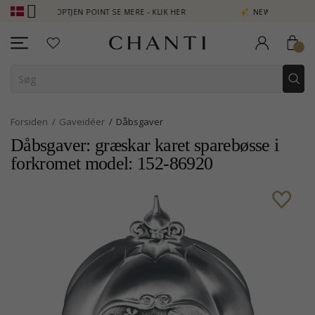
 - OPTJEN POINT SE MERE - KLIK HER
NEW COLLECTION | AURA
Forsiden
Gaveidéer
Dåbsgaver
Dåbsgaver: græskar karet sparebøsse i
forkromet model: 152-86920