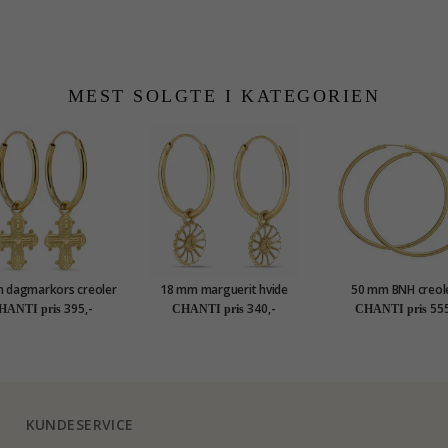
MEST SOLGTE I KATEGORIEN
 dagmarkors creoler
18 mm marguerit hvide
50 mm BNH creole
orgyldt sølv - Amoré
creoler i forgyldt sølv -
forgyldt sølv
395,-
340,-
555
HANTI pris
CHANTI pris
CHANTI pris
Marie
KUNDESERVICE