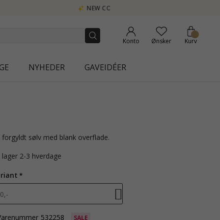
Konto
Ønsker
Kurv
GE
NYHEDER
GAVEIDÉER
i forgyldt sølv med blank overflade.
å lager 2-3 hverdage
riant
0,-
Varenummer
532258
SALE