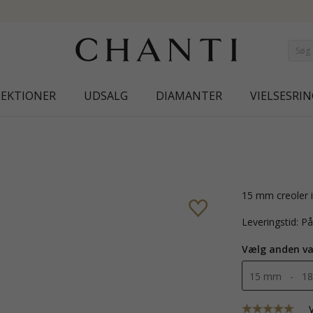
NEW COLLECTION | AURA
LEKTIONER
UDSALG
DIAMANTER
VIELSESRIN
15 mm creoler 
Leveringstid: P
Vælg anden va
15 mm - 18