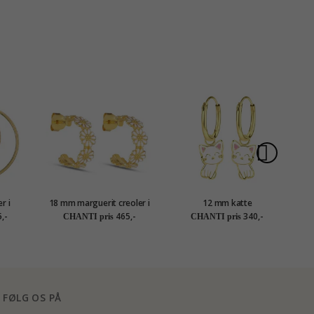
r i
18 mm marguerit creoler i
12 mm katte
forgyldt sølv - Maggie
børneøreringe i forgyldt
fo
,-
465,-
340,-
CHANTI pris
CHANTI pris
sølv - Little Ones
FØLG OS PÅ