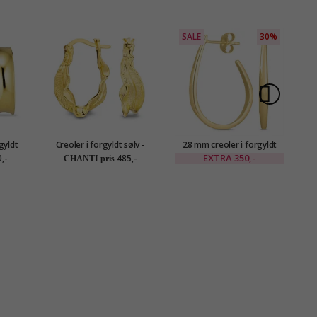
SALE
30%
gyldt
Creoler i forgyldt sølv -
28 mm creoler i forgyldt
3
Lumé Etched
sølv
EXTRA
350,-
,-
485,-
CHANTI pris