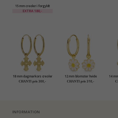
15 mm creoler i forgyldt
sølv
EXTRA
180,-
18 mm dagmarkors creoler
12 mm blomster hvide
14 mm
i forgyldt sølv - Amoré
børneøreringe i forgyldt
i f
300,-
310,-
CHANTI pris
CHANTI pris
C
sølv - Little Ones
INFORMATION