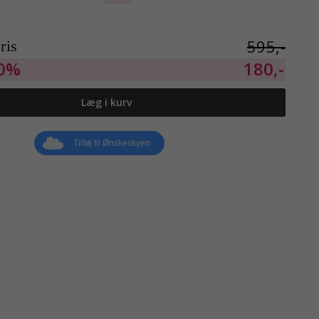
595,-
ris
0%
180,-
Læg i kurv
Tilføj til Ønskeskyen