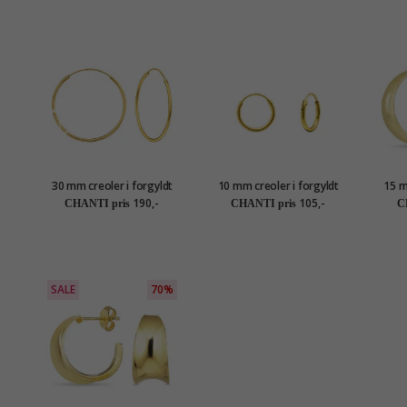
30 mm creoler i forgyldt
10 mm creoler i forgyldt
15 m
sølv
sølv
190,-
105,-
CHANTI pris
CHANTI pris
C
SALE
70%