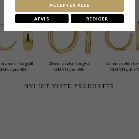
RELATEREDE PRODUKTER
ACCEPTER ALLE
AFVIS
REDIGER
m creoler i forgyldt
20 mm creoler i forgyldt
25 mm creoler i for
sølv
sølv
sølv
430,-
560,-
810
HANTI pris
CHANTI pris
CHANTI pris
NYLIGT VISTE PRODUKTER