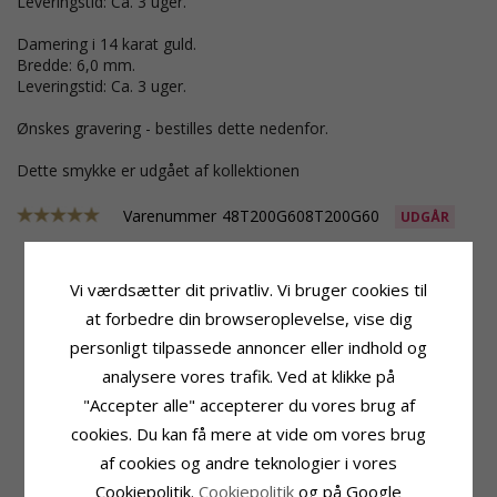
Leveringstid: Ca. 3 uger.
Damering i 14 karat guld.
Bredde: 6,0 mm.
Leveringstid: Ca. 3 uger.
Ønskes gravering - bestilles dette nedenfor.
Dette smykke er udgået af kollektionen
Varenummer
48T200G608T200G60
UDGÅR
Vi værdsætter dit privatliv. Vi bruger cookies til
Produktinformation
Ringskinne
at forbedre din browseroplevelse, vise dig
Tillægsord:
Brede
Bredde:
6,0 mm
personligt tilpassede annoncer eller indhold og
Form:
Glatte
Tykkelse:
2,0 mm
analysere vores trafik. Ved at klikke på
Ringtype:
Herrering
Vægt:
10,6 G
Karat:
14
Leveringstid:
Ca. 3 Uger
"Accepter alle" accepterer du vores brug af
Ædelmetal:
Guld
cookies. Du kan få mere at vide om vores brug
Produktinformation
Overflade:
Blank
Ringtype:
Damering
af cookies og andre teknologier i vores
Karat:
14
Cookiepolitik.
Cookiepolitik
og på Google