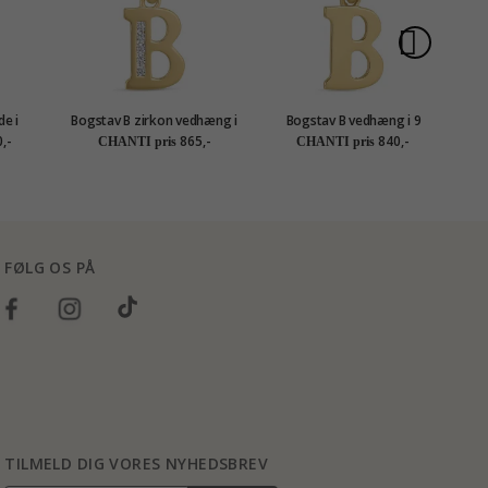
e i
Bogstav B zirkon vedhæng i
Bogstav B vedhæng i 9
edhæng
9 karat guld - My Letter
karat guld - My Letter
a
,-
865,-
840,-
CHANTI pris
CHANTI pris
etter
FØLG OS PÅ
TILMELD DIG VORES NYHEDSBREV