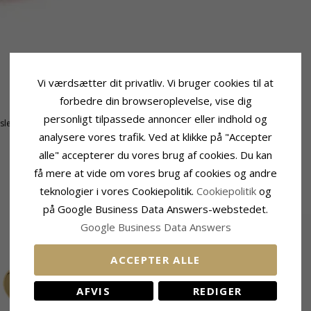
Vi værdsætter dit privatliv. Vi bruger cookies til at
Fatning
forbedre din browseroplevelse, vise dig
Højde Ekskl. Øsken:
9,6 mm
personligt tilpassede annoncer eller indhold og
tsleben
Bredde:
8,4 mm
analysere vores trafik. Ved at klikke på "Accepter
alle" accepterer du vores brug af cookies. Du kan
få mere at vide om vores brug af cookies og andre
teknologier i vores Cookiepolitik.
Cookiepolitik
og
RELATEREDE PRODUKTER
på Google Business Data Answers-webstedet.
Google Business Data Answers
ACCEPTER ALLE
AFVIS
REDIGER