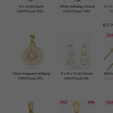
15 x 23 mm hjerte
Infinity vedhæng i 8 karat
9 x 1
vedhæng i 8 karat guld -
guld - Gold Collection
8 
1935,-
1100,-
CHANTI pris
CHANTI pris
C
Amoré
KU
SAL
14 mm marguerit vedhæng
8 x 10 x 12 mm Creoler
BNH A
i forgyldt sølv - Matilda
øreringe i forgyldt sølv
forg
335,-
345,-
CHANTI pris
CHANTI pris
SALE
50%
SAL