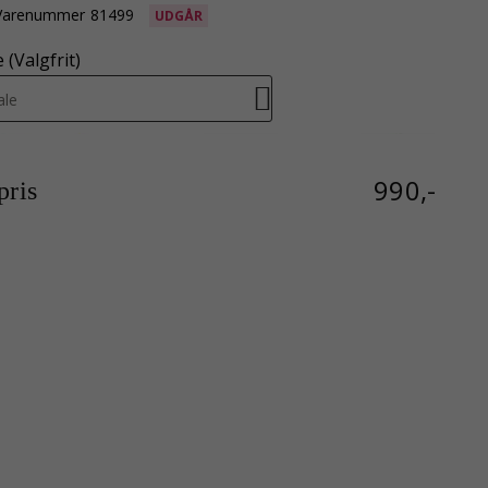
Varenummer
81499
UDGÅR
(Valgfrit)
ale
990,-
ris