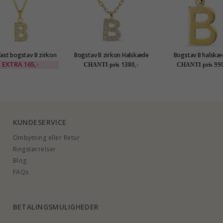
ast bogstav B zirkon
Bogstav B zirkon Halskæde
Bogstav B halskæd
kæde med vedhæng i
med vedhæng i 8 karat guld
forgyldt sølv med v
EXTRA
165,-
1380,-
990
CHANTI pris
CHANTI pris
gyldt stål - OCEANA
- My Letter
i 8 karat guld - My L
KUNDESERVICE
Ombytning eller Retur
Ringstørrelser
Blog
FAQs
BETALINGSMULIGHEDER