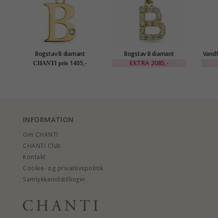
Bogstav B diamant
Bogstav B diamant
Vandf
vedhæng i 9 karat guld 0,01
vedhæng i 9 karat guld
Hals
EXTRA
2085,-
1405,-
CHANTI pris
ct
0,084 ct
for
INFORMATION
Om CHANTI
CHANTI Club
Kontakt
Cookie- og privatlivspolitik
Samtykkeindstillinger