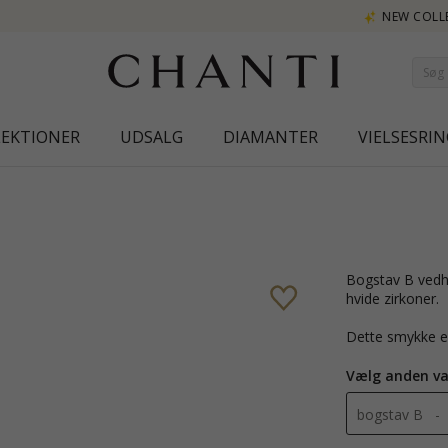
NEW COLLECTION | AURA
LEKTIONER
UDSALG
DIAMANTER
VIELSESRIN
B
bogstav B vedhæng i 8 karat guld med blank overflade og 5 facetslebne
hvide zirkoner.
Dette smykke e
Vælg anden va
bogstav B - 