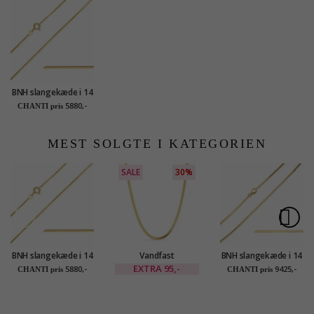
BNH slangekæde i 14
karat guld 42 cm x
5880,-
CHANTI pris
1,0 mm
MEST SOLGTE I KATEGORIEN
SALE
30%
BNH slangekæde i 14
Vandfast
BNH slangekæde i 14
karat guld 42 cm x
slangehalskæde i
karat guld 45 cm x
EXTRA
95,-
5880,-
9425,-
CHANTI pris
CHANTI pris
1,0 mm
forgyldt stål 40+5 cm
1,3 mm
x 3 mm - OCEANA