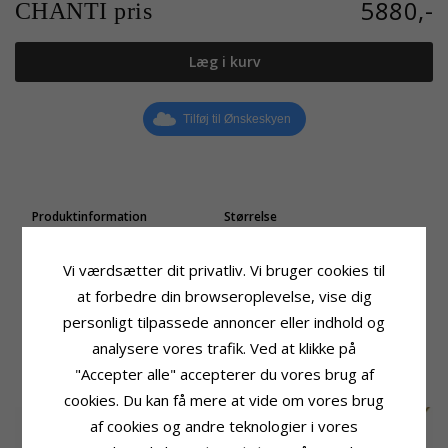
5880,-
CHANTI pris
Læg i kurv
Tilføj til Ønskeskyen
Produktinformation
Størrelse
Kædetype:
BNH Slangekæde
Bredde:
1,0 mm
Ædelmetal:
14 Karat Guld
Længde:
42 cm
Vi værdsætter dit privatliv. Vi bruger cookies til
Overflade:
Facet
Vægt:
3,9 G
at forbedre din browseroplevelse, vise dig
Leveringstid
personligt tilpassede annoncer eller indhold og
Leveringstid:
2-3 Hverdage
analysere vores trafik. Ved at klikke på
"Accepter alle" accepterer du vores brug af
RELATEREDE PRODUKTER
cookies. Du kan få mere at vide om vores brug
af cookies og andre teknologier i vores