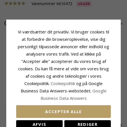
Varenummer
k610472
UDGÅR
1300,-
CHANTI pris
Vi værdsætter dit privatliv. Vi bruger cookies til
at forbedre din browseroplevelse, vise dig
personligt tilpassede annoncer eller indhold og
Produktinformation
Størrelse
analysere vores trafik. Ved at klikke på
Tillægsord:
Kollektionsprøve
Bredde:
1,5 mm
"Accepter alle" accepterer du vores brug af
Kædetype:
Længde:
42 cm
BNH Singaporehalskæde
Vægt:
2 G
cookies. Du kan få mere at vide om vores brug
Ædelmetal:
14 Karat Hvidguld
Leveringstid
af cookies og andre teknologier i vores
Overflade:
Blank
Leveringstid:
2-3 Hverdage
Cookiepolitik.
Cookiepolitik
og på Google
Business Data Answers-webstedet.
Google
MEST SOLGTE I KATEGORIEN
Business Data Answers
ACCEPTER ALLE
AFVIS
REDIGER