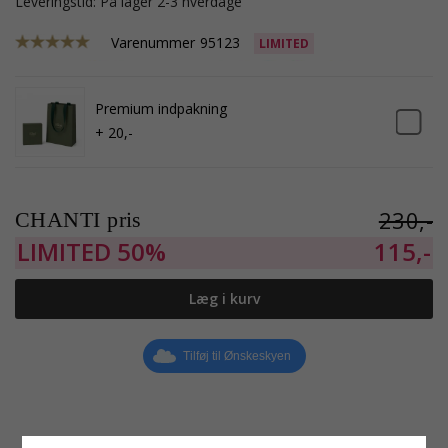
Leveringstid: På lager 2-3 hverdage
Varenummer
95123
LIMITED
Premium indpakning
+ 20,-
230,-
CHANTI pris
LIMITED
50%
115,-
Læg i kurv
Tilføj til Ønskeskyen