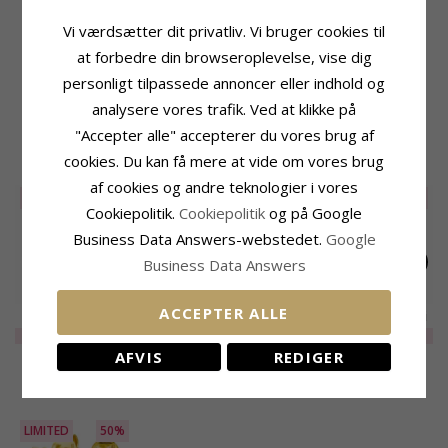
Produktinformation
Størrelse
Form:
Blomster
Højde:
11,5 mm
Vi værdsætter dit privatliv. Vi bruger cookies til
Øreringe:
Øreringe
Bredde:
5,5 mm
at forbedre din browseroplevelse, vise dig
Ædelmetal:
Forgyldt Messing
Leveringstid
personligt tilpassede annoncer eller indhold og
Kollektion:
Eliné
Leveringstid:
2-3 Hverdage
Overflade:
Mat
analysere vores trafik. Ved at klikke på
"Accepter alle" accepterer du vores brug af
RELATEREDE PRODUKTER
cookies. Du kan få mere at vide om vores brug
af cookies og andre teknologier i vores
LIMITED
50%
LIMITED
50%
Cookiepolitik.
Cookiepolitik
og på Google
Business Data Answers-webstedet.
Google
Business Data Answers
ACCEPTER ALLE
Blomster perle
Blomster øreringe i
Blomster øreringe i
øreringe i forgyldt
forgyldt messing -
forgyldt messing -
LIMITED
100,-
LIMITED
100,-
195,-
CHANTI pris
messing - Eliné
Eliné
Eliné
AFVIS
REDIGER
NYLIGT VISTE PRODUKTER
LIMITED
50%