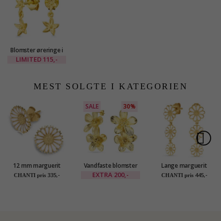
Blomster øreringe i
forgyldt messing -
LIMITED
115,-
Eliné
MEST SOLGTE I KATEGORIEN
SALE
30%
12 mm marguerit
Vandfaste blomster
Lange marguerit
ørestikker i forgyldt
øreringe i forgyldt
ørestikker i forgyldt
EXTRA
200,-
335,-
445,-
CHANTI pris
CHANTI pris
sølv - Marie
stål - OCEANA
sølv - Maggie