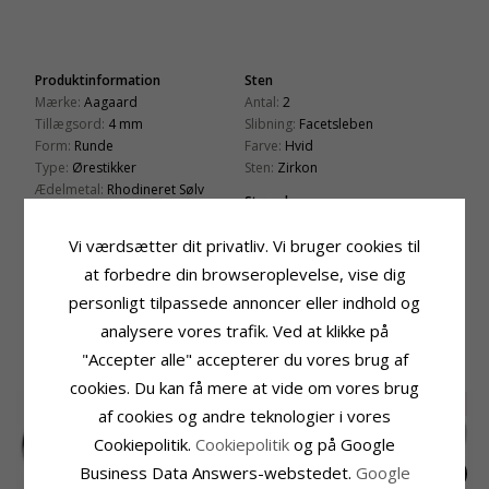
Produktinformation
Sten
Mærke:
Aagaard
Antal:
2
Tillægsord:
4 mm
Slibning:
Facetsleben
Form:
Runde
Farve:
Hvid
Type:
Ørestikker
Sten:
Zirkon
Ædelmetal:
Rhodineret Sølv
Størrelse
Overflade:
Blank
Diameter:
4,0 mm
Vi værdsætter dit privatliv. Vi bruger cookies til
Leveringstid
at forbedre din browseroplevelse, vise dig
Leveringstid:
2-3 Hverdage
personligt tilpassede annoncer eller indhold og
analysere vores trafik. Ved at klikke på
KUNDER DER HAR KØBT DENNE HAR
"Accepter alle" accepterer du vores brug af
OGSÁ KØBT
cookies. Du kan få mere at vide om vores brug
SALE
75%
af cookies og andre teknologier i vores
Cookiepolitik.
Cookiepolitik
og på Google
Business Data Answers-webstedet.
Google