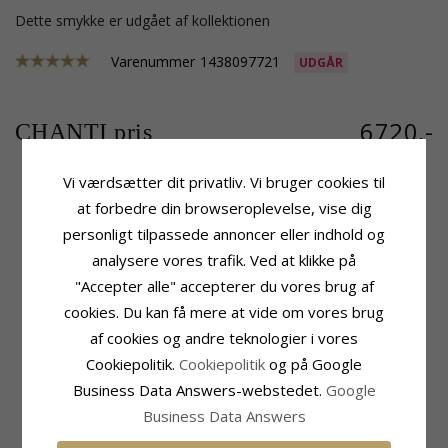
Dette smykke er udgået af kollektionen
Varenummer
1438097721
UDGÅR
6720,-
CHANTI pris
Vi værdsætter dit privatliv. Vi bruger cookies til
at forbedre din browseroplevelse, vise dig
Produktinformation
Sten
personligt tilpassede annoncer eller indhold og
Tillægsord:
42 cm
Antal:
1
analysere vores trafik. Ved at klikke på
Form:
Hjerte
Slibning:
Facetsleben
Sten:
Rubin
Sten:
Rubin
"Accepter alle" accepterer du vores brug af
Vedhæng:
Carat:
0,07
cookies. Du kan få mere at vide om vores brug
Vedhæng Med Halskæde
Fatning
af cookies og andre teknologier i vores
Karat:
14
Højde Inkl. Øsken:
9,2 mm
Cookiepolitik.
Cookiepolitik
og på Google
Ædelmetal:
Guld
Bredde:
11,7 mm
Overflade:
Blank
Business Data Answers-webstedet.
Google
Leveringstid
Business Data Answers
Leveringstid:
2-3 Hverdage