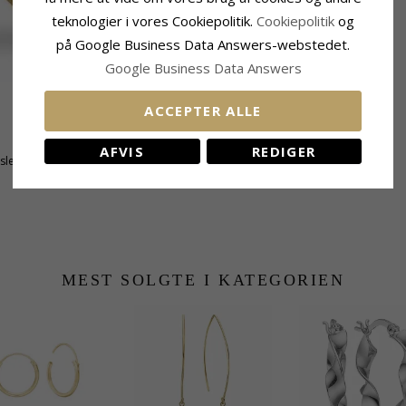
teknologier i vores Cookiepolitik.
Cookiepolitik
og
på Google Business Data Answers-webstedet.
Google Business Data Answers
ACCEPTER ALLE
Størrelse
Højde Inkl. Krog:
23,3 mm
AFVIS
REDIGER
tsleben
Diameter:
9,97 mm
MEST SOLGTE I KATEGORIEN