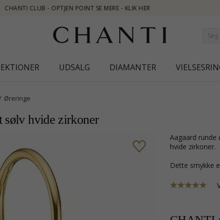
HER
LEKTIONER
UDSALG
DIAMANTER
VIELSESRIN
Øreringe
 sølv hvide zirkoner
Aagaard runde øreringe i forgyldt sølv med blank overflade og 10 facetslebne
hvide zirkoner.
Dette smykke e