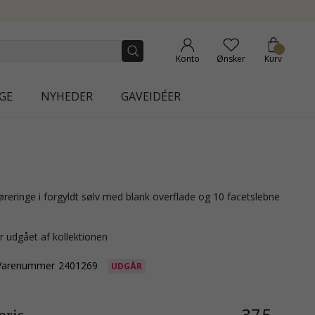
NEW COLLECTION | AURA
Konto
Ønsker
Kurv
GE
NYHEDER
GAVEIDÉER
r udgået af kollektionen
Varenummer
2401269
UDGÅR
375,-