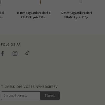
kel
16 mm aagaard creoler i 8
12 mm Aagaard creoler i
Aa
karat guld
sølv
,-
850,-
110,-
CHANTI pris
CHANTI pris
FØLG OS PÅ
TILMELD DIG VORES NYHEDSBREV
Tilmeld