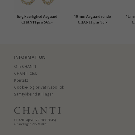
Evig kaerlighed Aagaard
10 mm Aagaard runde
12 mm
øreringe i forgyldt sølv hvid
creoler i sølv
565,-
90,-
CHANTI pris
CHANTI pris
C
zirkon
INFORMATION
Om CHANTI
CHANTI Club
Kontakt
Cookie- og privatlivspolitik
Samtykkeindstillinger
CHANTI ApS (CVR 28863845)
Grundlagt 1995 ©2026