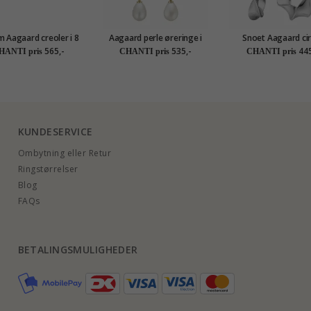
 Aagaard creoler i 8
Aagaard perle øreringe i
Snoet Aagaard cir
karat guld
forgyldt sølv
creoler i sølv
565,-
535,-
445
HANTI pris
CHANTI pris
CHANTI pris
KUNDESERVICE
Ombytning eller Retur
Ringstørrelser
Blog
FAQs
BETALINGSMULIGHEDER