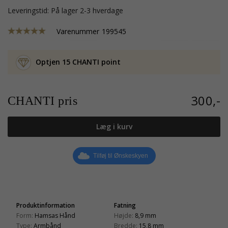
Leveringstid: På lager 2-3 hverdage
Varenummer
199545
Optjen 15 CHANTI point
300,-
CHANTI pris
Læg i kurv
Tilføj til Ønskeskyen
Produktinformation
Fatning
Form:
Hamsas Hånd
Højde:
8,9 mm
Type:
Armbånd
Bredde:
15,8 mm