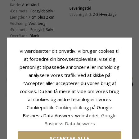
Kæde:
Armbånd
Leveringstid
Ædelmetal:
Forgyldt Sølv
Leveringstid:
2-3 Hverdage
Længde:
17 cm plus 2 cm
Vedhæng:
Vedhæng
Ædelmetal:
Forgyldt Sølv
Overflade:
Blank
Vi værdsætter dit privatliv. Vi bruger cookies til
RELATEREDE PRODUKTER
at forbedre din browseroplevelse, vise dig
personligt tilpassede annoncer eller indhold og
analysere vores trafik. Ved at klikke på
"Accepter alle" accepterer du vores brug af
cookies. Du kan få mere at vide om vores brug
af cookies og andre teknologier i vores
Hjerte marguerit
Månesten armbånd i
12 x 10,5 mm
armbånd i forgyldt
forgyldt sølv - Loom
dagmarkors
Cookiepolitik.
Cookiepolitik
og på Google
465,-
410,-
435,-
CHANTI pris
CHANTI pris
CHANTI pris
sølv - Maggie
Stones
ankerarmbånd i
Business Data Answers-webstedet.
Google
forgyldt sølv - Amoré
Business Data Answers
KUNDER DER HAR KØBT DENNE HAR
OGSÁ KØBT
ACCEPTER ALLE