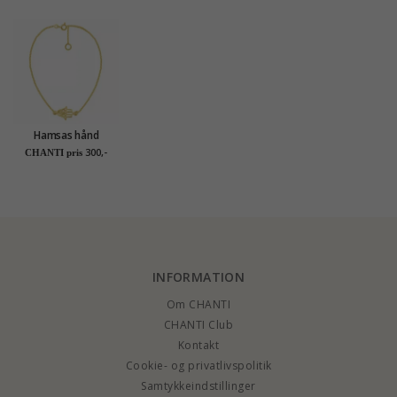
Hamsas hånd
armbånd i forgyldt
300,-
CHANTI pris
sølv med vedhæng i
forgyldt sølv
INFORMATION
Om CHANTI
CHANTI Club
Kontakt
Cookie- og privatlivspolitik
Samtykkeindstillinger