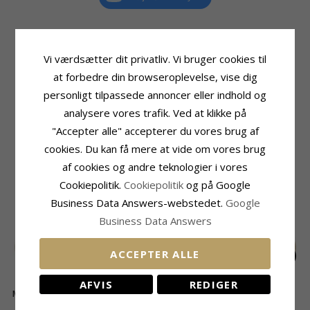
Vi værdsætter dit privatliv. Vi bruger cookies til
Produktinformation
Fatning
at forbedre din browseroplevelse, vise dig
Form:
Marguerit
Diameter:
9,9 mm
Type:
Armbånd
Dybde:
2,0 mm
personligt tilpassede annoncer eller indhold og
Kæde:
Armbånd
analysere vores trafik. Ved at klikke på
Ædelmetal:
Forgyldt Sølv
"Accepter alle" accepterer du vores brug af
Kollektion:
Matilda
Overflade:
Blank
cookies. Du kan få mere at vide om vores brug
af cookies og andre teknologier i vores
RELATEREDE PRODUKTER
Cookiepolitik.
Cookiepolitik
og på Google
Business Data Answers-webstedet.
Google
Business Data Answers
ACCEPTER ALLE
AFVIS
REDIGER
Marguerit armbånd i
Marguerit perle
11 mm marguerit
forgyldt sølv -
armbånd i forgyldt
ankerarmbånd i
350,-
585,-
335,-
CHANTI pris
CHANTI pris
CHANTI pris