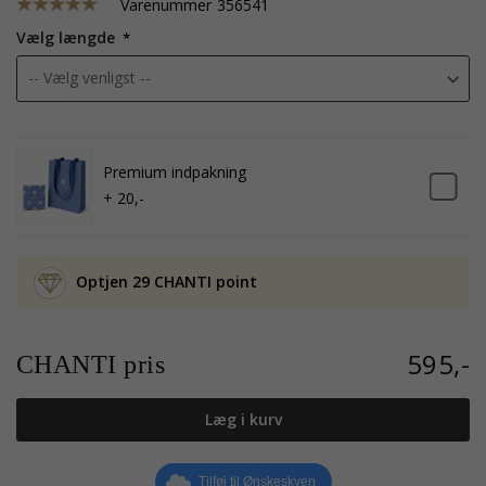
Varenummer
356541
Vælg længde
Premium indpakning
+ 20,-
Optjen 29 CHANTI point
595,-
CHANTI pris
Læg i kurv
Tilføj til Ønskeskyen