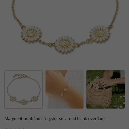
marguerit armbånd i forgyldt sølv med blank overflade.