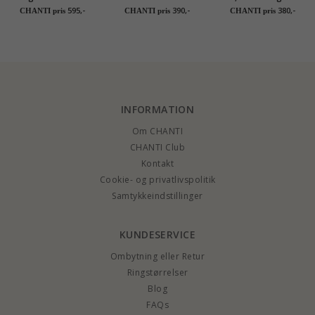
forgyldt sølv -
marguerit øreringe i
øreringe i forgyldt
595,-
390,-
380,-
CHANTI pris
CHANTI pris
CHANTI pris
Matilda
forgyldt sølv -
sølv - Matilda
Matilda
INFORMATION
Om CHANTI
CHANTI Club
Kontakt
Cookie- og privatlivspolitik
Samtykkeindstillinger
KUNDESERVICE
Ombytning eller Retur
Ringstørrelser
Blog
FAQs