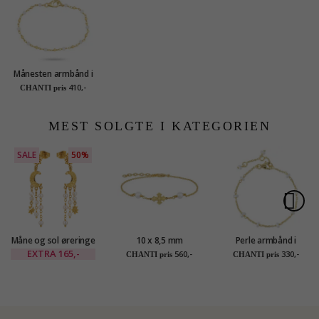
Månesten armbånd i
forgyldt sølv - Loom
410,-
CHANTI pris
Stones
MEST SOLGTE I KATEGORIEN
SALE
50%
Måne og sol øreringe
10 x 8,5 mm
Perle armbånd i
i forgyldt messing -
dagmarkors perle
forgyldt sølv
EXTRA
165,-
560,-
330,-
CHANTI pris
CHANTI pris
Eliné
armbånd i forgyldt
sølv - Amoré