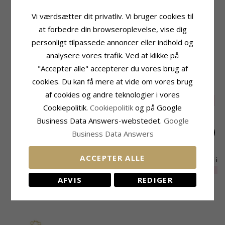
Sten:
Månesten
Slibning:
Glat
Type:
Armbånd
Farve:
Regnbuefarvet
Vi værdsætter dit privatliv. Vi bruger cookies til
Kæde:
Armbånd
Sten:
Månesten
at forbedre din browseroplevelse, vise dig
Ædelmetal:
Forgyldt Sølv
Fatning
personligt tilpassede annoncer eller indhold og
Kollektion:
Loom Stones
Bredde:
2,85 mm
Overflade:
Blank
analysere vores trafik. Ved at klikke på
"Accepter alle" accepterer du vores brug af
RELATEREDE PRODUKTER
cookies. Du kan få mere at vide om vores brug
af cookies og andre teknologier i vores
SALE
30%
Cookiepolitik.
Cookiepolitik
og på Google
Business Data Answers-webstedet.
Google
Business Data Answers
ACCEPTER ALLE
Pink armbånd i
Blå armbånd i
Multifarvet armbånd i
forgyldt sølv - Loom
forgyldt sølv - Loom
forgyldt sølv - Loom
EXTRA
280,-
385,-
535,-
CHANTI pris
CHANTI pris
Stones
Stones
Stones
AFVIS
REDIGER
NYLIGT VISTE PRODUKTER