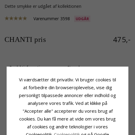
Dette smykke er udgået af kollektionen
Varenummer
3598
UDGÅR
475,-
CHANTI pris
Produktinformation
Størrelse
Tillægsord:
Simpel
Bredde:
1,8 mm
Vi værdsætter dit privatliv. Vi bruger cookies til
Kædetype:
Slangehalskæde
Længde:
45 cm
Ædelmetal:
Sølv
Vægt:
10,4 Gram
at forbedre din browseroplevelse, vise dig
Overflade:
Facetsleben Og Blank
personligt tilpassede annoncer eller indhold og
Leveringstid
Leveringstid:
2-3 Hverdage
analysere vores trafik. Ved at klikke på
"Accepter alle" accepterer du vores brug af
KUNDER DER HAR KØBT DENNE HAR
cookies. Du kan få mere at vide om vores brug
OGSÁ KØBT
af cookies og andre teknologier i vores
Cookiepolitik.
Cookiepolitik
og på Google