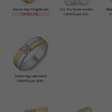
Panzer ring i forgyldt sølv
12 x 14 x 16 mm creoler i
Alli
sølv
EXTRA
195,-
330,-
CHANTI pris
C
Zirkon ring i sølv med 8
karat guld
1630,-
CHANTI pris