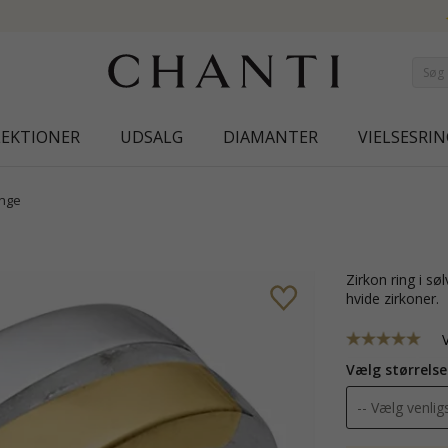
NEW COLLECTION | AURA
LEKTIONER
UDSALG
DIAMANTER
VIELSESRIN
inge
zirkon ring i sølv med 8 karat guld med blank overflade og 2 facetslebne
hvide zirkoner.
Vælg størrelse