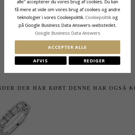
alle" accepterer du vores brug af cookies. Du kan
RELATEREDE PRODUKTER
få mere at vide om vores brug af cookies og andre
teknologier i vores Cookiepolitik.
Cookiepolitik
og
på Google Business Data Answers-webstedet.
Google Business Data Answers
ACCEPTER ALLE
AFVIS
REDIGER
NDER DER HAR KØBT DENNE HAR OGSÁ K