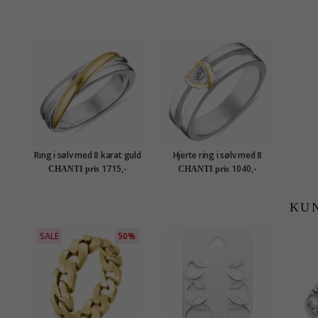
Ring i sølv med 8 karat guld
Hjerte ring i sølv med 8
karat guld
1715,-
1040,-
CHANTI pris
CHANTI pris
KU
SALE
50%