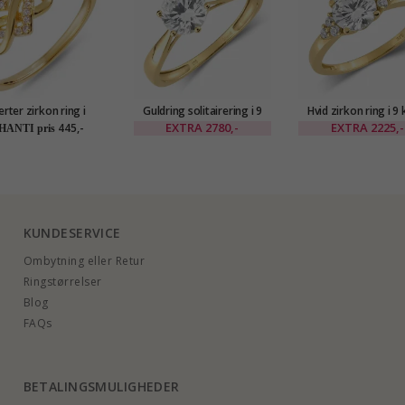
erter zirkon ring i
Guldring solitairering i 9
Hvid zirkon ring i 9 
forgyldt sølv
karat guld - Gold Collection
guld - Gold Collec
EXTRA
2780,-
EXTRA
2225,-
445,-
HANTI pris
KUNDESERVICE
Ombytning eller Retur
Ringstørrelser
Blog
FAQs
BETALINGSMULIGHEDER