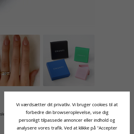
Ringskinne
Vi værdsætter dit privatliv. Vi bruger cookies til at
Bredde Top:
5,5 mm
forbedre din browseroplevelse, vise dig
tsleben
Bredde Bund:
4,8 mm
personligt tilpassede annoncer eller indhold og
Tykkelse Top:
1,8 mm
Tykkelse Bund:
1,1 mm
analysere vores trafik. Ved at klikke på "Accepter