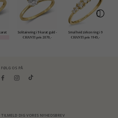
karat
Solitairering i 9 karat guld -
Smal hvid zirkon ring i 9
D
tion
Gold Collection
karat guld - Gold Collection
2070,-
1945,-
CHANTI pris
CHANTI pris
FØLG OS PÅ
TILMELD DIG VORES NYHEDSBREV