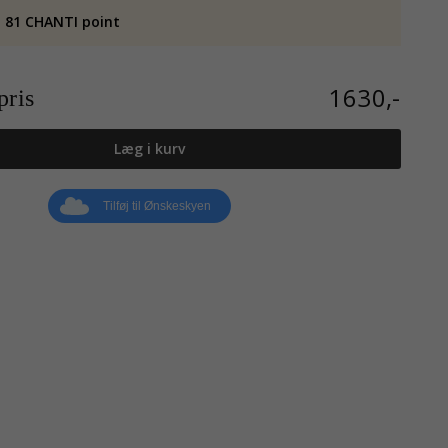
 81 CHANTI point
1630,-
ris
Læg i kurv
Tilføj til Ønskeskyen