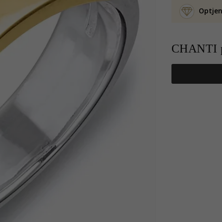
Optjen
CHANTI p