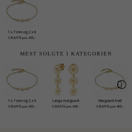
1 x 7 mm og 2 x 6
mm marguerit
435,-
CHANTI pris
armbånd i forgyldt
sølv - Maggie
MEST SOLGTE I KATEGORIEN
1 x 7 mm og 2 x 6
Lange marguerit
Marguerit hvid
mm marguerit
ørestikker i forgyldt
armbånd i forgyldt
435,-
445,-
465,-
CHANTI pris
CHANTI pris
CHANTI pris
armbånd i forgyldt
sølv - Maggie
sølv - Maggie
sølv - Maggie