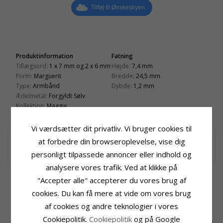
Tilføj til Ønskeskyen
Produktinformation
Fatning
Tillægsord:
1 x 7 mm og 2 x 6 mm
Højde:
7,4 mm
Form:
Marguerit
Bredde:
24,5 mm
Type:
Armbånd
Dybde:
1,2 mm
Ædelmetal:
Forgyldt Sølv
Kollektion:
Maggie
Overflade:
Blank
Vi værdsætter dit privatliv. Vi bruger cookies til
fint marguerit armbånd
at forbedre din browseroplevelse, vise dig
1 x 7 mm og 2 x 6 mm marguerit armbånd i forgyldt sølv med blank
overflade.
personligt tilpassede annoncer eller indhold og
analysere vores trafik. Ved at klikke på
RELATEREDE PRODUKTER
"Accepter alle" accepterer du vores brug af
cookies. Du kan få mere at vide om vores brug
af cookies og andre teknologier i vores
Cookiepolitik.
Cookiepolitik
og på Google