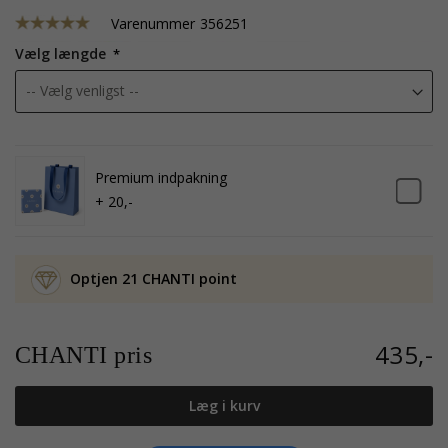
Varenummer
356251
Vælg længde
Premium indpakning
+ 20,-
Optjen 21 CHANTI point
435,-
CHANTI pris
Læg i kurv