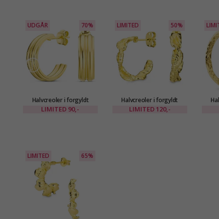
UDGÅR
70%
LIMITED
50%
LIMI
Halvcreoler i forgyldt
Halvcreoler i forgyldt
Hal
messing - Eliné
messing - Eliné
LIMITED
90,-
LIMITED
120,-
LIMITED
65%