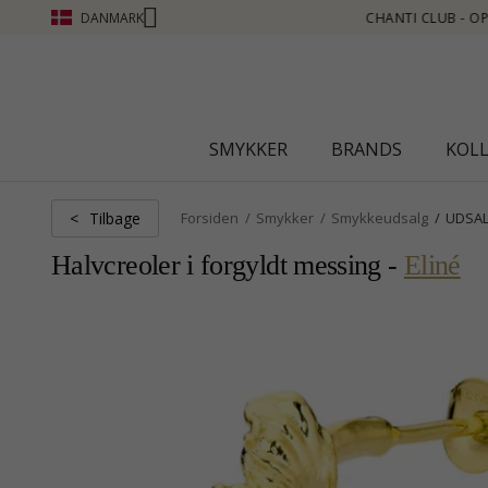
DANMARK
OINT SE MERE - KLIK HER
SMYKKER
BRANDS
KOL
Tilbage
<
Forsiden
Smykker
Smykkeudsalg
UDSALG
Halvcreoler i forgyldt messing -
Eliné