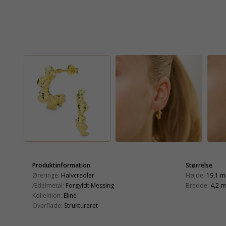
Produktinformation
Størrelse
Øreringe:
Halvcreoler
Højde:
19,1 
Ædelmetal:
Forgyldt Messing
Bredde:
4,2 
Kollektion:
Eliné
Overflade:
Struktureret