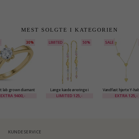
MEST SOLGTE I KATEGORIEN
E
30%
LIMITED
50%
SALE
ct lab grown diamant
Lange kæde øreringe i
Vandfast hjerte Y-ha
i 14 karat guld 1,00 ct
forgyldt messing - Eliné
i forgyldt stål - O
EXTRA
9400,-
LIMITED
125,-
EXTRA
125,-
KUNDESERVICE