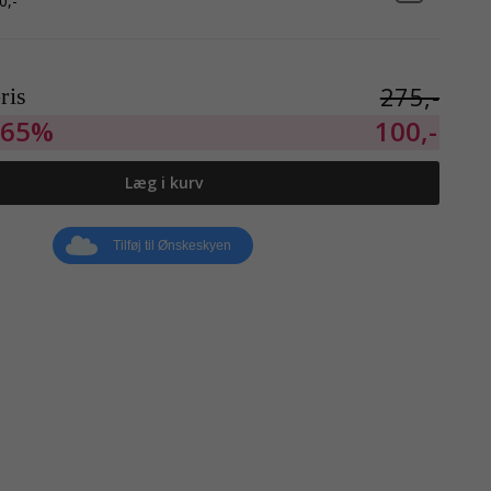
0,-
275,-
ris
65%
100,-
Læg i kurv
Tilføj til Ønskeskyen