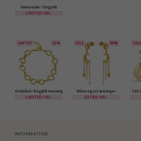
Halvcreoler i forgyldt
messing - Eliné
LIMITED
100,-
LIMITED
50%
SALE
50%
SAL
Armbånd i forgyldt messing
Måne og sol øreringe i
1,00 
- Eliné
forgyldt messing - Eliné
ring 
LIMITED
145,-
EXTRA
165,-
INFORMATION