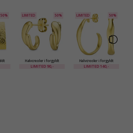
50%
LIMITED
50%
LIMITED
50%
yldt
Halvcreoler i forgyldt
Halvcreoler i forgyldt
messing - Eliné
messing - Eliné
-
LIMITED
90,-
LIMITED
140,-