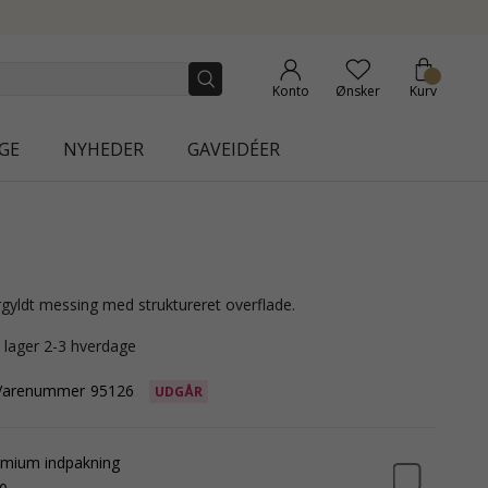
ON | AURA
Konto
Ønsker
Kurv
GE
NYHEDER
GAVEIDÉER
forgyldt messing med struktureret overflade.
å lager 2-3 hverdage
Varenummer
95126
UDGÅR
mium indpakning