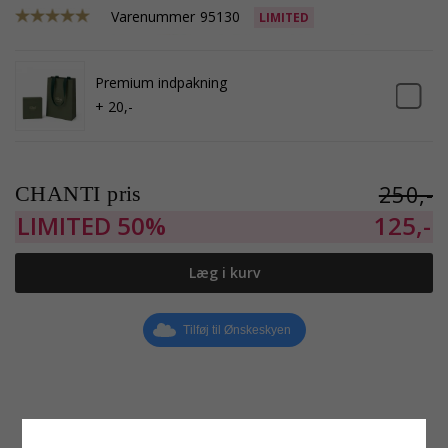
Varenummer
95130
LIMITED
Premium indpakning
+ 20,-
250,-
CHANTI pris
LIMITED
50%
125,-
Læg i kurv
Tilføj til Ønskeskyen
Produktinformation
Størrelse
Øreringe:
Halvcreoler
Diameter:
17,0 mm