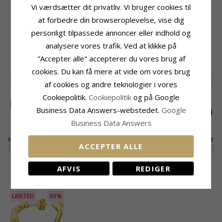
Vi værdsætter dit privatliv. Vi bruger cookies til
Ædelmetal:
Forgyldt Messing
Bredde:
4,1 mm
at forbedre din browseroplevelse, vise dig
Kollektion:
Eliné
Leveringstid
Overflade:
Struktureret
personligt tilpassede annoncer eller indhold og
Leveringstid:
2-3 Hverdage
analysere vores trafik. Ved at klikke på
"Accepter alle" accepterer du vores brug af
RELATEREDE PRODUKTER
cookies. Du kan få mere at vide om vores brug
UDGÅR
70%
LIMITED
50%
LIMITED
50%
af cookies og andre teknologier i vores
Cookiepolitik.
Cookiepolitik
og på Google
Business Data Answers-webstedet.
Google
Business Data Answers
Halvcreoler i forgyldt
Halvcreoler i forgyldt
Halvcreoler i forgyldt
ACCEPTER ALLE
messing - Eliné
messing - Eliné
messing - Eliné
LIMITED
90,-
LIMITED
120,-
LIMITED
115,-
AFVIS
REDIGER
NYLIGT VISTE PRODUKTER
LIMITED
50%