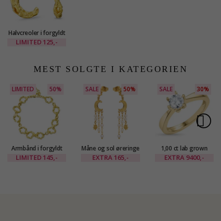
Halvcreoler i forgyldt
messing - Eliné
LIMITED
125,-
MEST SOLGTE I KATEGORIEN
LIMITED
50%
SALE
50%
SALE
30%
Armbånd i forgyldt
Måne og sol øreringe
1,00 ct lab grown
messing - Eliné
i forgyldt messing -
diamant ring i 14
LIMITED
145,-
EXTRA
165,-
EXTRA
9400,-
Eliné
karat guld 1,00 ct