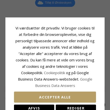
Tilføj til Ønskeskyen
Produktinformation
Perle
Vi værdsætter dit privatliv. Vi bruger cookies til
Tillægsord:
5 mm
Antal:
2
at forbedre din browseroplevelse, vise dig
Form:
Vandfaste
Farve:
Hvid
personligt tilpassede annoncer eller indhold og
Sten:
Perle
Type:
Syntetisk Perle
Øreringe:
Ørestikker
analysere vores trafik. Ved at klikke på
Størrelse
Ædelmetal:
Forgyldt Stål
"Accepter alle" accepterer du vores brug af
Diameter:
5,0 mm
Kollektion:
OCEANA
cookies. Du kan få mere at vide om vores brug
Overflade:
Blank
Leveringstid
af cookies og andre teknologier i vores
Leveringstid:
2-3 Hverdage
Cookiepolitik.
Cookiepolitik
og på Google
Business Data Answers-webstedet.
Google
RELATEREDE PRODUKTER
Business Data Answers
SALE
25%
SALE
30%
SALE
30%
ACCEPTER ALLE
AFVIS
REDIGER