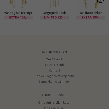
Måne og sol øreringe
Lange perle kæde
Vandfaste zirkon
i forgyldt messing -
øreringe i forgyldt
øreringe i forgyldt
EXTRA
165,-
LIMITED
125,-
EXTRA
150,-
Eliné
messing - Eliné
stål - OCEANA
INFORMATION
Om CHANTI
CHANTI Club
Kontakt
Cookie- og privatlivspolitik
Samtykkeindstillinger
KUNDESERVICE
Ombytning eller Retur
Ringstørrelser