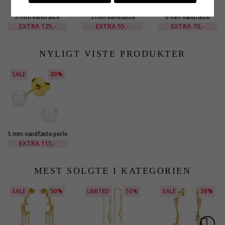
5 mm vandfaste
5 mm vandfaste
6 mm vandfaste
ørestikker i forgyldt
ørestikker i forgyldt
ørestikker i forgyldt
EXTRA
125,-
EXTRA
55,-
EXTRA
70,-
stål - OCEANA
stål - OCEANA
stål - OCEANA
NYLIGT VISTE PRODUKTER
SALE
30%
5 mm vandfaste perle
ørestikker i forgyldt
EXTRA
115,-
stål - OCEANA
MEST SOLGTE I KATEGORIEN
SALE
50%
LIMITED
50%
SALE
30%